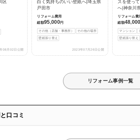
川区
白く気持ちのいい壁紙へ|埼玉県
スを使って
戸田市
へ|神奈川
リフォーム費用
リフォーム費
95,000
48,00
総額
円
総額
その他（店舗・事務所）
その他の場所
マンション
壁紙張り替え
壁紙張り替え
3年08月02日公開
2023年07月26日公開
リフォーム事例一覧
評判と口コミ