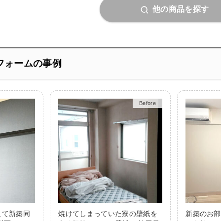
他の商品を探す
フォームの事例
Before
After
えて新築同
焼けてしまっていた寮の壁紙を
新築のお部