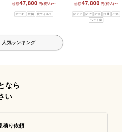
47,800
47,800
総額
円(税込)〜
総額
円(税込)〜
防カビ
抗菌
抗ウイルス
防カビ
防汚
防傷
抗菌
不燃
ペット向
人気ランキング
となら
さい
見積り依頼