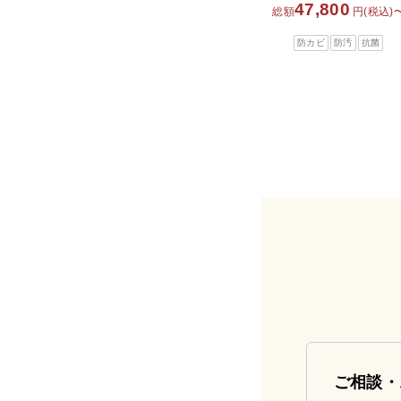
47,800
総額
円(税込)
防カビ
防汚
抗菌
ご相談・