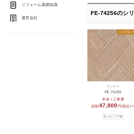
リフォーム基礎知識
FE-74256のシ
運営会社
ハイグレ
サンゲツ
FE-74255
本体＋工事費
47,800
総額
円(税込)
防カビ
不燃