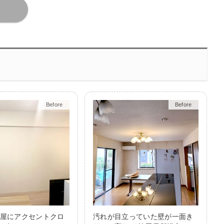
Before
After
Before
After
屋にアクセントクロ
汚れが目立っていた壁が一面き