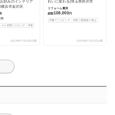
お好みのインテリア
れいに変わる|埼玉県所沢市
県横浜市金沢区
リフォーム費用
108,000
用
総額
円
0
円
戸建て
リビング・洋室
壁紙張り替え
トイレ空間
リビング・洋室
2023年07月26日公開
2023年07月12日公開