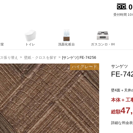
0
受付時間 10:
浴室
トイレ
洗面化粧台
ガスコンロ・IH
[サンゲツ] FE-74256
ロス張り替え
壁紙・クロスを探す
サンゲツ
ハイグレード
FE-74
壁4面＋天井
本体＋工
47
総額
詳細な料金表