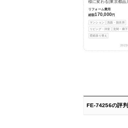
様に変わる|東京都品
リフォーム費用
170,000
総額
円
マンション
洗面・脱衣所
リビング・洋室
玄関・廊下
壁紙張り替え
202
FE-74256の