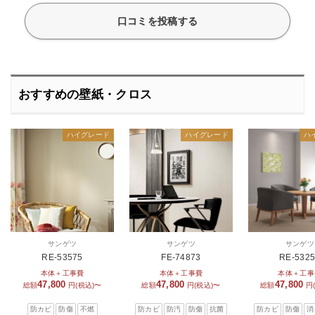
口コミを投稿する
おすすめの壁紙・クロス
ハイグレード
ハイグレード
ハ
サンゲツ
サンゲツ
サンゲツ
RE-53575
FE-74873
RE-532
本体＋工事費
本体＋工事費
本体＋工事
47,800
47,800
47,800
総額
円(税込)〜
総額
円(税込)〜
総額
円
防カビ
防傷
不燃
防カビ
防汚
防傷
抗菌
防カビ
防傷
消