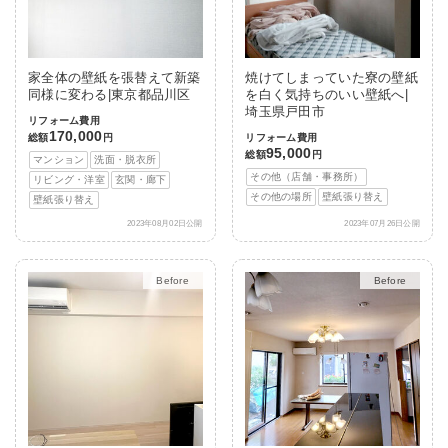
家全体の壁紙を張替えて新築
焼けてしまっていた寮の壁紙
同様に変わる|東京都品川区
を白く気持ちのいい壁紙へ|
埼玉県戸田市
リフォーム費用
170,000
総額
円
リフォーム費用
95,000
総額
円
マンション
洗面・脱衣所
その他（店舗・事務所）
リビング・洋室
玄関・廊下
その他の場所
壁紙張り替え
壁紙張り替え
2023年08月02日公開
2023年07月26日公開
Before
After
Before
After