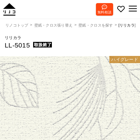
無料相談
[リリカラ] LL
リノコトップ
壁紙・クロス張り替え
壁紙・クロスを探す
リリカラ
LL-5015
ハイグレード