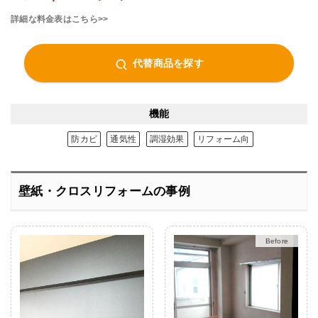
詳細な料金表はこちら>>
代替商品を探す
機能
防カビ
通気性
調湿効果
リフォーム向
壁紙・クロスリフォームの事例
Before
After