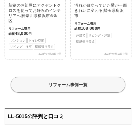
新築のお部屋にアクセントク
汚れが目立っていた壁が一面
ロスを使ってお好みのインテ
きれいに変わる|埼玉県所沢
リアへ|神奈川県横浜市金沢
市
区
リフォーム費用
108,000
リフォーム費用
総額
円
48,000
総額
円
戸建て
リビング・洋室
マンション
トイレ空間
壁紙張り替え
リビング・洋室
壁紙張り替え
2023年07月26日公開
2023年07月12日公開
リフォーム事例一覧
LL-5015の評判と口コミ