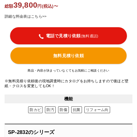
39,800
総額
円(税込)〜
詳細な料金表はこちら>>
電話で見積り依頼
(無料通話)
無料見積り依頼
商品・内容が決まっていなくてもお気軽にご相談ください
※無料見積り依頼後の現地調査時にカタログをお持ちしますので後ほど壁
紙・クロスを変更してもOK！
機能
防カビ
防汚
防傷
抗菌
リフォーム向
SP-2832のシリーズ