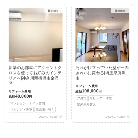
Before
After
Before
After
新築のお部屋にアクセントク
汚れが目立っていた壁が一面
ロスを使ってお好みのインテ
きれいに変わる|埼玉県所沢
リアへ|神奈川県横浜市金沢
市
区
リフォーム費用
108,000
リフォーム費用
総額
円
48,000
総額
円
戸建て
リビング・洋室
マンション
トイレ空間
壁紙張り替え
リビング・洋室
壁紙張り替え
2023年07月26日公開
2023年07月12日公開