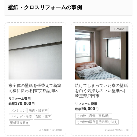
壁紙・クロスリフォームの事例
Before
After
家全体の壁紙を張替えて新築
焼けてしまっていた寮の壁紙
同様に変わる|東京都品川区
を白く気持ちのいい壁紙へ|
埼玉県戸田市
リフォーム費用
170,000
総額
円
リフォーム費用
95,000
総額
円
マンション
洗面・脱衣所
その他（店舗・事務所）
リビング・洋室
玄関・廊下
その他の場所
壁紙張り替え
壁紙張り替え
2023年08月02日公開
2023年07月26日公開