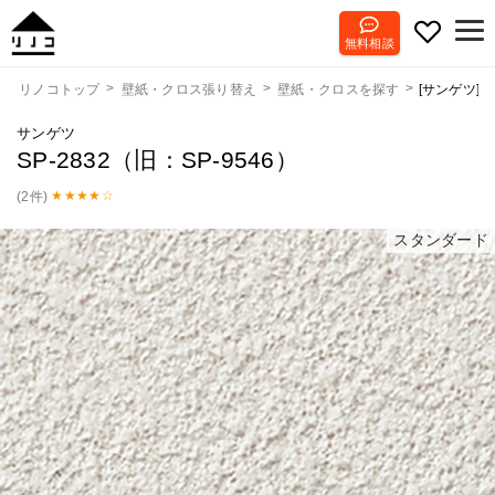
無料相談
[サンゲツ] S
リノコトップ
壁紙・クロス張り替え
壁紙・クロスを探す
サンゲツ
SP-2832（旧：SP-9546）
(2件)
スタンダード