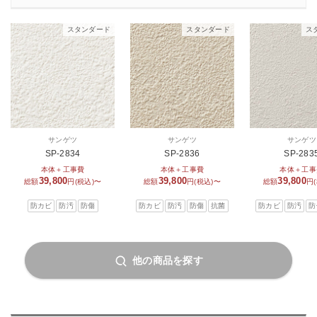
スタンダード
スタンダード
ス
サンゲツ
サンゲツ
サンゲツ
SP-2834
SP-2836
SP-283
本体＋工事費
本体＋工事費
本体＋工事
39,800
39,800
39,800
総額
円(税込)〜
総額
円(税込)〜
総額
円
防カビ
防汚
防傷
防カビ
防汚
防傷
抗菌
防カビ
防汚
防
他の商品を探す