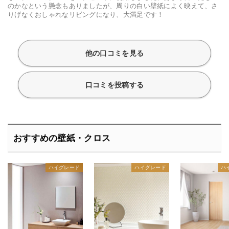
のかなという懸念もありましたが、周りの白い壁紙によく映えて、さ
りげなくおしゃれなリビングになり、大満足です！
他の口コミを見る
口コミを投稿する
おすすめの壁紙・クロス
ハイグレード
ハイグレード
ハ