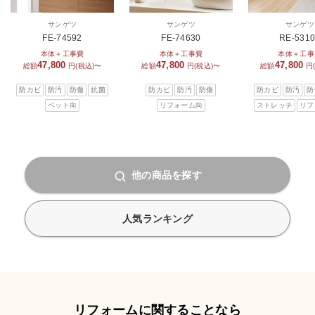
サンゲツ
サンゲツ
サンゲツ
FE-74592
FE-74630
RE-531
本体＋工事費
本体＋工事費
本体＋工事
47,800
47,800
47,800
総額
円(税込)〜
総額
円(税込)〜
総額
円
防カビ
防汚
防傷
抗菌
防カビ
防汚
防傷
防カビ
防汚
防
ペット向
リフォーム向
ストレッチ
リフ
他の商品を探す
人気ランキング
リフォームに関することなら