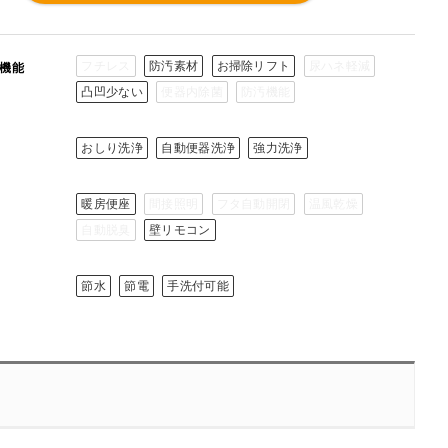
フチレス
防汚素材
お掃除リフト
尿ハネ軽減
機能
凸凹少ない
便器内除菌
防汚機能
おしり洗浄
自動便器洗浄
強力洗浄
暖房便座
間接照明
フタ自動開閉
温風乾燥
自動脱臭
壁リモコン
節水
節電
手洗付可能