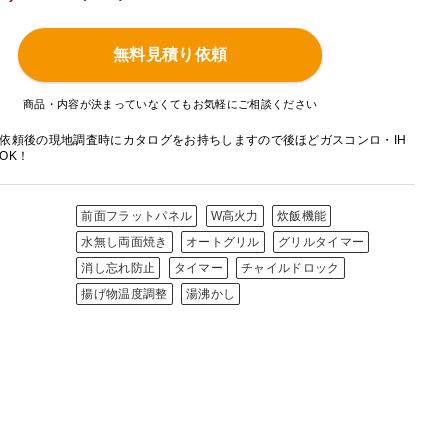
無料見積り依頼
商品・内容が決まっていなくてもお気軽にご相談ください
依頼後の現地調査時にカタログをお持ちしますので後ほどガスコンロ・IH
OK！
前面フラットパネル
W高火力
炊飯機能
水無し両面焼き
オートグリル
グリルタイマー
消し忘れ防止
タイマー
チャイルドロック
揚げ物温度調整
湯沸かし