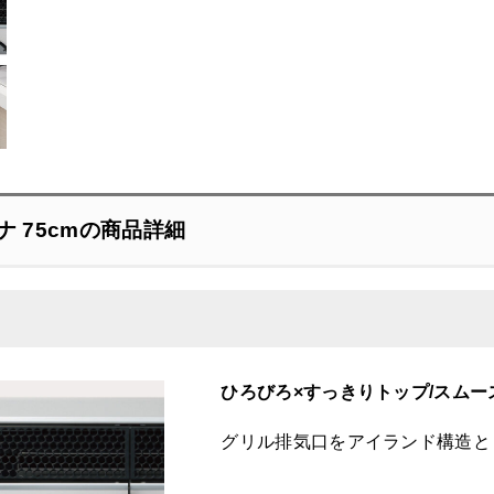
ズナ 75cmの商品詳細
ひろびろ×すっきりトップ/スム
グリル排気口をアイランド構造と