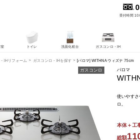
0
受付時間 10:
浴室
トイレ
洗面化粧台
ガスコンロ・IH
[パロマ] WITHNA ウィズナ 75cm
・IHリフォーム
ガスコンロ・IHを探す
パロマ
ガスコンロ
WITH
使いやすさ
ロ。
本体＋工
11
総額