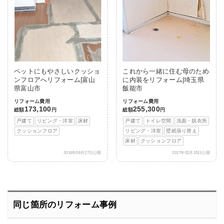
ペットにもやさしいクッショ
これから一緒に住む母のため
ンフロアへリフォーム|富山
に内装をリフォーム|埼玉県
県富山市
飯能市
リフォーム費用
リフォーム費用
173,100
255,300
総額
円
総額
円
戸建て
リビング・洋室
床材
戸建て
トイレ空間
洗面・脱衣所
クッションフロア
リビング・洋室
壁紙張り替え
床材
クッションフロア
2016年08月27日公開
2017年02月15日公開
同じ箇所のリフォーム事例