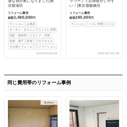
適な我が家になりました|東
ラウーノでお掃除がしやす
京都港区
い！|東京都板橋区
リフォーム費用
リフォーム費用
1,480,000
195,000
総額
円
総額
円
マンション
お風呂
マンション
トイレ空間
トイレ
キッチン・ダイニング
トイレ空間
洗面・脱衣所
リビング・洋室
玄関・廊下
床材
フロアタイル
その他リフォーム
リノベーション
2021年04月28日公開
2022年10月13日公開
同じ費用帯のリフォーム事例
After