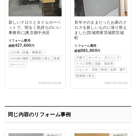
新しいクロスとタイルカーペ
長年そのままだったお家のク
ットで、明るく気持ちのいい
ロスを新しいものに張り替え
事務所に|東京都中央区
ました|茨城県東茨城郡茨城
町
リフォーム費用
427,600
総額
円
リフォーム費用
581,800
総額
円
その他（店舗・事務所）
戸建て
キッチン・ダイニング
その他の場所
壁紙張り替え
床材
トイレ空間
洗面・脱衣所
カーペット
リビング・洋室
和室
玄関・廊下
壁紙張り替え
2018年10月13日公開
2020年02月17日公開
同じ内容のリフォーム事例
After
After