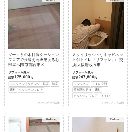
ダーク系の木目調クッション
スタイリッシュなキャビネッ
フロアで張替え高級感あるお
ト付トイレ「リフォレ」に交
部屋へ|東京都台東区
換|大阪府枚方市
リフォーム費用
リフォーム費用
175,000
247,800
総額
円
総額
円
マンション
リビング・洋室
和室
マンション
トイレ空間
床材
クッションフロア
壁紙張り替え
床材
クッションフロア
トイレ
2014年09月25日公開
2015年02月03日公開
After
After