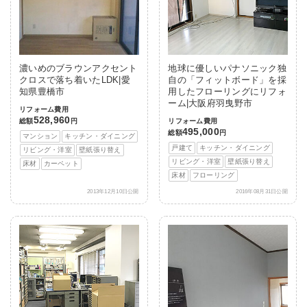
濃いめのブラウンアクセント
地球に優しいパナソニック独
クロスで落ち着いたLDK|愛
自の「フィットボード」を採
知県豊橋市
用したフローリングにリフォ
ーム|大阪府羽曳野市
リフォーム費用
528,960
総額
円
リフォーム費用
495,000
総額
円
マンション
キッチン・ダイニング
戸建て
キッチン・ダイニング
リビング・洋室
壁紙張り替え
リビング・洋室
壁紙張り替え
床材
カーペット
床材
フローリング
2013年12月10日公開
2016年08月31日公開