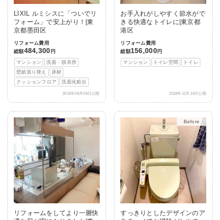
LIXIL ルミシスに「ついでリ
お手入れがしやすく節水がで
フォーム」で安上がり！|東
きる快適なトイレに|東京都
京都墨田区
港区
リフォーム費用
リフォーム費用
484,300
156,000
総額
円
総額
円
マンション
洗面・脱衣所
マンション
トイレ空間
トイレ
壁紙張り替え
床材
クッションフロア
洗面化粧台
2016年08月08日公開
2018年12月14日公開
After
リフォームをしてより一層快
すっきりとしたデザインのア