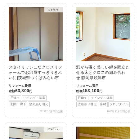
After
スタイリッシュなクロスリフ
窓から覗く美しい緑を際立た
ォームでお部屋すっきりきれ
せる床とクロスの組み合わ
いに|茨城県つくばみらい市
せ|静岡県焼津市
リフォーム費用
リフォーム費用
63,800
153,100
総額
円
総額
円
戸建て
リビング・洋室
戸建て
リビング・洋室
玄関・廊下
壁紙張り替え
壁紙張り替え
床材
フロアタイル
2013年10月22日公開
2015年10月02日公開
After