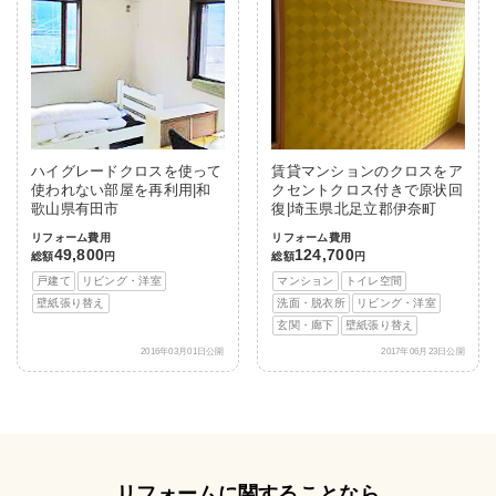
ハイグレードクロスを使って
賃貸マンションのクロスをア
使われない部屋を再利用|和
クセントクロス付きで原状回
歌山県有田市
復|埼玉県北足立郡伊奈町
リフォーム費用
リフォーム費用
49,800
124,700
総額
円
総額
円
戸建て
リビング・洋室
マンション
トイレ空間
壁紙張り替え
洗面・脱衣所
リビング・洋室
玄関・廊下
壁紙張り替え
2016年03月01日公開
2017年06月23日公開
リフォームに関することなら