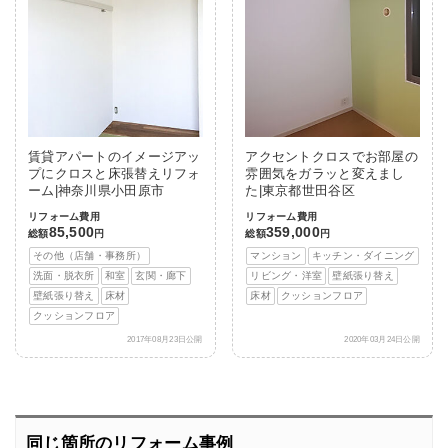
賃貸アパートのイメージアッ
アクセントクロスでお部屋の
プにクロスと床張替えリフォ
雰囲気をガラッと変えまし
ーム|神奈川県小田原市
た|東京都世田谷区
リフォーム費用
リフォーム費用
85,500
359,000
総額
円
総額
円
その他（店舗・事務所）
マンション
キッチン・ダイニング
洗面・脱衣所
和室
玄関・廊下
リビング・洋室
壁紙張り替え
壁紙張り替え
床材
床材
クッションフロア
クッションフロア
2017年08月23日公開
2020年03月24日公開
同じ箇所のリフォーム事例