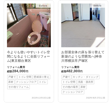
After
After
今よりも使いやすいトイレ空
お部屋全体の床を張り替えて
間になるように全面リフォー
新築のような雰囲気へ|神奈
ム|東京都台東区
川県横浜市戸塚区
リフォーム費用
リフォーム費用
284,000
482,000
総額
円
総額
円
戸建て
トイレ空間
壁紙張り替え
戸建て
キッチン・ダイニング
床材
クッションフロア
トイレ
トイレ空間
洗面・脱衣所
その他リフォーム
その他の場所
床材
クッションフロア
2021年12月02日公開
2022年06月27日公開