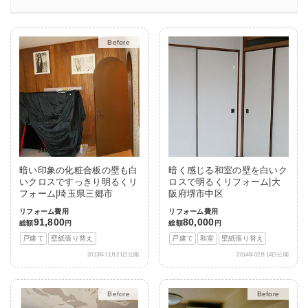
After
暗い印象の化粧合板の壁も白
暗く感じる和室の壁を白いク
いクロスですっきり明るくリ
ロスで明るくリフォーム|大
フォーム|埼玉県三郷市
阪府堺市中区
リフォーム費用
リフォーム費用
91,800
80,000
総額
円
総額
円
戸建て
壁紙張り替え
戸建て
和室
壁紙張り替え
2013年11月21日公開
2014年02月14日公開
After
After