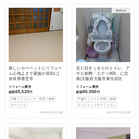
After
新しいカーペットにリフォー
見た目すっきりのトイレ、ア
ム心地よさで家族が笑顔に|
サヒ衛陶「エディ868」に交
奈良県香芝市
換|大阪府大阪市東住吉区
リフォーム費用
リフォーム費用
65,520
90,000
総額
円
総額
円
戸建て
リビング・洋室
床材
戸建て
トイレ空間
床材
カーペット
クッションフロア
トイレ
2013年11月20日公開
2017年07月26日公開