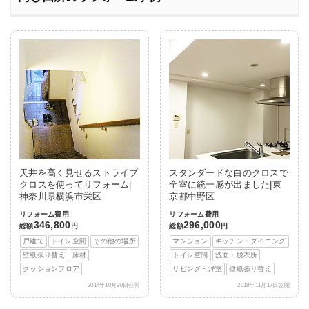
天井を高く見せるストライプ
スタンダードな白のクロスで
クロスを使ってリフォーム|
全室に統一感が出ました|東
神奈川県横浜市栄区
京都中野区
リフォーム費用
リフォーム費用
346,800
296,000
総額
円
総額
円
戸建て
トイレ空間
その他の場所
マンション
キッチン・ダイニング
壁紙張り替え
床材
トイレ空間
洗面・脱衣所
クッションフロア
リビング・洋室
壁紙張り替え
2014年10月30日公開
2018年11月17日公開