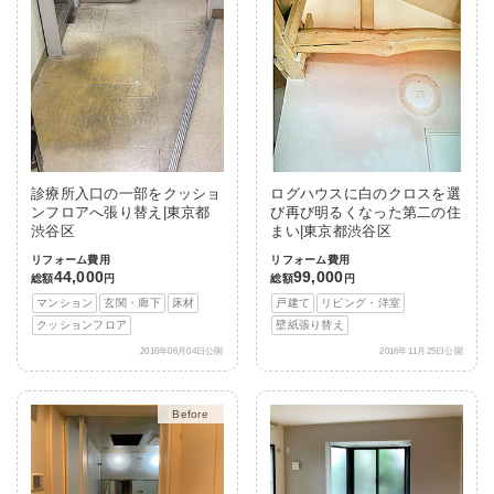
診療所入口の一部をクッショ
ログハウスに白のクロスを選
ンフロアへ張り替え|東京都
び再び明るくなった第二の住
渋谷区
まい|東京都渋谷区
リフォーム費用
リフォーム費用
44,000
99,000
総額
円
総額
円
マンション
玄関・廊下
床材
戸建て
リビング・洋室
クッションフロア
壁紙張り替え
2016年06月04日公開
2016年11月25日公開
After