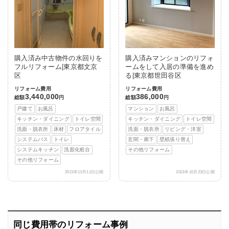
購入済み中古物件の水回りを
購入済みマンションのリフォ
フルリフォーム|東京都文京
ームをして入居の準備を進め
区
る|東京都世田谷区
リフォーム費用
リフォーム費用
3,440,000
386,000
総額
円
総額
円
戸建て
お風呂
マンション
お風呂
キッチン・ダイニング
トイレ空間
キッチン・ダイニング
トイレ空間
洗面・脱衣所
床材
フロアタイル
洗面・脱衣所
リビング・洋室
システムバス
トイレ
玄関・廊下
壁紙張り替え
システムキッチン
洗面化粧台
その他リフォーム
その他リフォーム
2021年10月11日公開
2021年10月23日公開
同じ費用帯のリフォーム事例