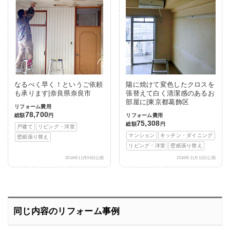
なるべく早く！というご依頼
陽に焼けて変色したクロスを
も承ります|奈良県奈良市
張替えて白く清潔感のあるお
部屋に|東京都葛飾区
リフォーム費用
78,700
総額
円
リフォーム費用
75,308
総額
円
戸建て
リビング・洋室
マンション
キッチン・ダイニング
壁紙張り替え
リビング・洋室
壁紙張り替え
2016年11月04日公開
2016年11月11日公開
同じ内容のリフォーム事例