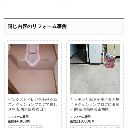
同じ内容のリフォーム事例
ピンクのトイレに合わせクロ
キッチンと廊下を奥行きの感
スとクッションフロアで優し
じるクッションフロアに張替
さを表現|大阪府吹田市
え|神奈川県横浜市旭区
リフォーム費用
リフォーム費用
44,800
119,000
総額
円
総額
円
マンション
トイレ空間
マンション
キッチン・ダイニング