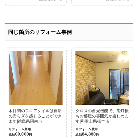
同じ箇所のリフォーム事例
木目調のフロアタイルは自然
クロスの蓄光機能で、消灯後
の安らぎを感じることができ
もお部屋の雰囲気が楽しめま
ます|徳島県阿南市
す|和歌山県橋本市
リフォーム費用
リフォーム費用
60,000
84,800
総額
円
総額
円