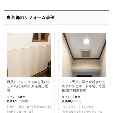
東京都のリフォーム事例
腰壁にフロアタイルを使いお
トイレ天井に漏水が起きたた
しゃれに傷対策|東京都三鷹
めクロスとボードを急いで交
市
換|東京都調布市
リフォーム費用
リフォーム費用
150,000
39,800
総額
円
総額
円
戸建て
玄関・廊下
壁紙張り替え
マンション
トイレ空間
床材
フロアタイル
壁紙張り替え
その他リフォーム