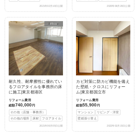
2021年02月10日公開
2020年08月20日公開
After
耐久性、耐摩擦性に優れてい
カビ対策に防カビ機能を備え
るフロアタイルを事務所の床
た壁紙・クロスにリフォー
に施工|東京都港区
ム|東京都国立市
リフォーム費用
リフォーム費用
740,000
55,900
総額
円
総額
円
その他（店舗・事務所）
マンション
リビング・洋室
その他の場所
床材
フロアタイル
壁紙張り替え
2021年06月05日公開
2022年02月15日公開