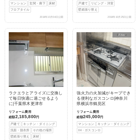
マンション
玄関・廊下
床材
戸建て
リビング・洋室
フロアタイル
壁紙張り替え
2018年10月04日公開
2018年10月25日公開
After
ラクエラとアライズに交換し
強火力の火加減がキープでき
て毎日快適に過ごせるよう
る便利なガスコンロ|神奈川
に|千葉県木更津市
県横浜市鶴見区
リフォーム費用
リフォーム費用
2,185,800
245,000
総額
円
総額
円
戸建て
キッチン・ダイニング
マンション
キッチン・ダイニング
洗面・脱衣所
その他の場所
IH・ガスコンロ
壁紙張り替え
床材