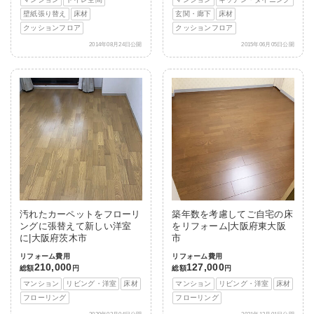
壁紙張り替え
床材
玄関・廊下
床材
クッションフロア
クッションフロア
2014年08月24日公開
2015年06月05日公開
汚れたカーペットをフローリ
築年数を考慮してご自宅の床
ングに張替えて新しい洋室
をリフォーム|大阪府東大阪
に|大阪府茨木市
市
リフォーム費用
リフォーム費用
210,000
127,000
総額
円
総額
円
マンション
リビング・洋室
床材
マンション
リビング・洋室
床材
フローリング
フローリング
2020年03月04日公開
2021年12月01日公開