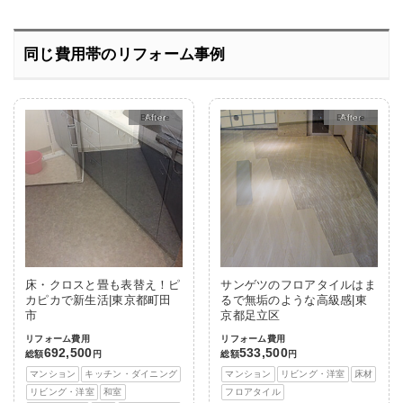
同じ費用帯のリフォーム事例
After
After
床・クロスと畳も表替え！ピ
サンゲツのフロアタイルはま
カピカで新生活|東京都町田
るで無垢のような高級感|東
市
京都足立区
リフォーム費用
リフォーム費用
692,500
533,500
総額
円
総額
円
マンション
キッチン・ダイニング
マンション
リビング・洋室
床材
リビング・洋室
和室
フロアタイル