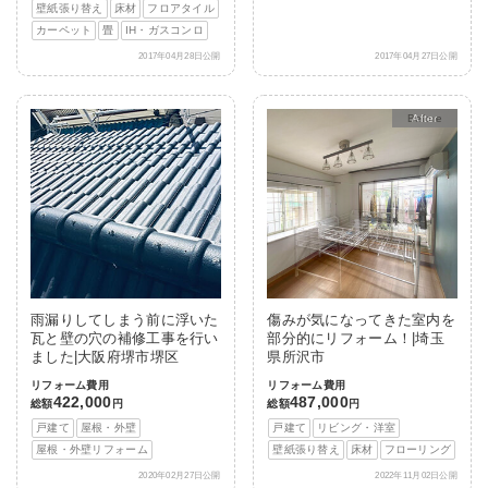
壁紙張り替え
床材
フロアタイル
カーペット
畳
IH・ガスコンロ
2017年04月28日公開
2017年04月27日公開
After
雨漏りしてしまう前に浮いた
傷みが気になってきた室内を
瓦と壁の穴の補修工事を行い
部分的にリフォーム！|埼玉
ました|大阪府堺市堺区
県所沢市
リフォーム費用
リフォーム費用
422,000
487,000
総額
円
総額
円
戸建て
屋根・外壁
戸建て
リビング・洋室
屋根・外壁リフォーム
壁紙張り替え
床材
フローリング
2020年02月27日公開
2022年11月02日公開