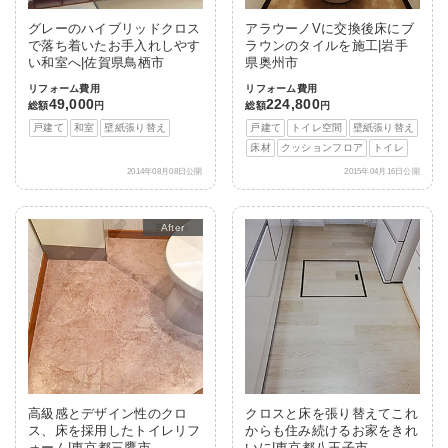
グレーのハイブリッドクロス
アラウーノVに交換後床にブ
で落ち着いたお手入れしやす
ラウンのタイルを施工|岩手
い和室へ|佐賀県鳥栖市
県奥州市
リフォーム費用
リフォーム費用
49,000
224,800
総額
円
総額
円
戸建て
和室
壁紙張り替え
戸建て
トイレ空間
壁紙張り替え
床材
クッションフロア
トイレ
2014年08月08日公開
2015年04月16日公開
After
高級感とデザイン性のクロ
クロスと床を張り替えてこれ
ス、床を採用したトイレリフ
からも住み続けるお家をきれ
ォーム|東京都三鷹市
いに|東京都八王子市