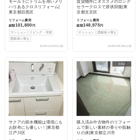
モール下にトリムを用いメリ
賃貸物件にオススメのロング
ハリあるクロスリフォーム|
セラークロスで原状回復|東
東京都目黒区
京都文京区
リフォーム費用
リフォーム費用
101,800
148,975
総額
円
総額
円
マンション
リビング・洋室
マンション
壁紙張り替え
壁紙張り替え
2013年12月30日公開
2014年03月28日公開
After
サクアの節水機能は環境にも
購入済み中古物件のリフォー
お財布にも優しい！|東京都
ムで新しい素材の香りや肌触
江戸川区
りの床|東京都立川市