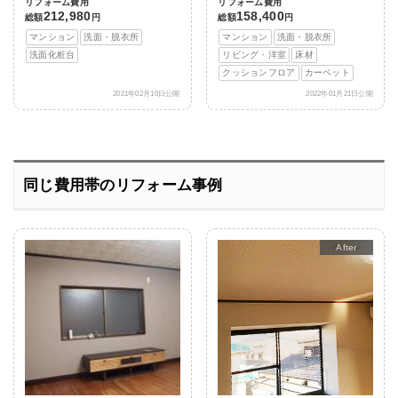
リフォーム費用
リフォーム費用
212,980
158,400
総額
円
総額
円
マンション
洗面・脱衣所
マンション
洗面・脱衣所
洗面化粧台
リビング・洋室
床材
クッションフロア
カーペット
2021年02月10日公開
2022年01月21日公開
同じ費用帯のリフォーム事例
After