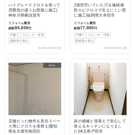
ハイグレードクロスを使って
2箇所空いていた穴を修繕後
雰囲気の違うお部屋に施工|
防カビクロスで生えにくい壁
神奈川県横須賀市
に施工|福岡県大牟田市
リフォーム費用
リフォーム費用
84,800
77,800
総額
円
総額
円
戸建て
リビング・洋室
戸建て
リビング・洋室
壁紙張り替え
壁紙張り替え
2013年11月09日公開
2015年02月25日公開
After
店舗だった物件を居住スペー
床の補修と張替えで安心して
ス用にクロスを張替え|愛知
使えるキッチンになりまし
県名古屋市熱田区
た|埼玉県戸田市