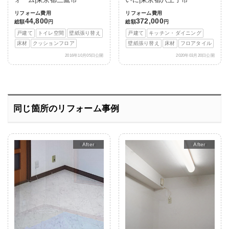
リフォーム費用
リフォーム費用
44,800
372,000
総額
円
総額
円
戸建て
トイレ空間
壁紙張り替え
戸建て
キッチン・ダイニング
床材
クッションフロア
壁紙張り替え
床材
フロアタイル
2016年10月05日公開
2020年03月20日公開
同じ箇所のリフォーム事例
After
After