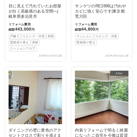
目に見えて汚れていたお部屋
サンゲツのRE2898は汚れや
が白く高級感のある空間へ|
カビに強く安心です|東京都
岐阜県多治見市
荒川区
リフォーム費用
リフォーム費用
443,000
44,800
総額
円
総額
円
戸建て
リビング・洋室
和室
マンション
リビング・洋室
壁紙張り替え
床材
壁紙張り替え
クッションフロア
2016年01月05日公開
2017年05月31日公開
After
ダイニングの壁に黄色のアク
内装リフォームで明るく綺麗
セントクロスで彩りを添えま
になったご自宅を今後は賃貸