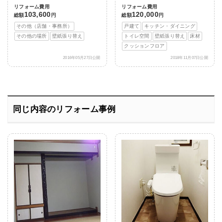
リフォーム費用
リフォーム費用
103,600
120,000
総額
円
総額
円
その他（店舗・事務所）
戸建て
キッチン・ダイニング
その他の場所
壁紙張り替え
トイレ空間
壁紙張り替え
床材
クッションフロア
2016年05月27日公開
2018年11月07日公開
同じ内容のリフォーム事例