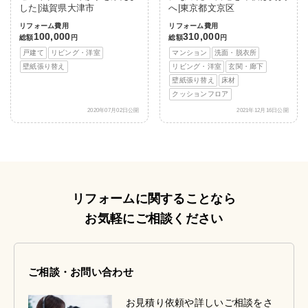
した|滋賀県大津市
へ|東京都文京区
リフォーム費用
リフォーム費用
100,000
310,000
総額
円
総額
円
戸建て
リビング・洋室
マンション
洗面・脱衣所
壁紙張り替え
リビング・洋室
玄関・廊下
壁紙張り替え
床材
クッションフロア
2020年07月02日公開
2021年12月16日公開
リフォームに関することなら
お気軽にご相談ください
ご相談・お問い合わせ
お見積り依頼や詳しいご相談をさ