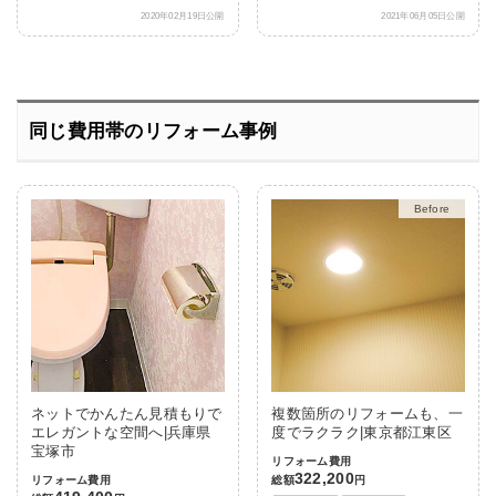
2020年02月19日公開
2021年06月05日公開
同じ費用帯のリフォーム事例
After
ネットでかんたん見積もりで
複数箇所のリフォームも、一
エレガントな空間へ|兵庫県
度でラクラク|東京都江東区
宝塚市
リフォーム費用
322,200
リフォーム費用
総額
円