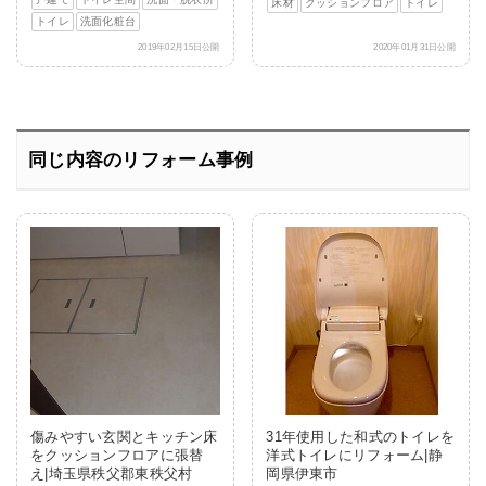
床材
クッションフロア
トイレ
トイレ
洗面化粧台
2019年02月15日公開
2020年01月31日公開
同じ内容のリフォーム事例
傷みやすい玄関とキッチン床
31年使用した和式のトイレを
をクッションフロアに張替
洋式トイレにリフォーム|静
え|埼玉県秩父郡東秩父村
岡県伊東市