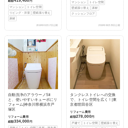
419,400
総額
円
マンション
トイレ空間
マンション
トイレ空間
壁紙張り替え
床材
リビング・洋室
壁紙張り替え
クッションフロア
床材
2016年03月17日公開
2016年06月25日公開
自動洗浄のアラウーノSⅡ
タンクレストイレへの交換
と、使いやすいキューボにリ
で、トイレ空間を広く！|東
フォーム|神奈川県横浜市戸
京都世田谷区
塚区
リフォーム費用
278,000
リフォーム費用
総額
円
334,000
総額
円
戸建て
トイレ空間
壁紙張り替え
戸建て
トイレ空間
洗面・脱衣所