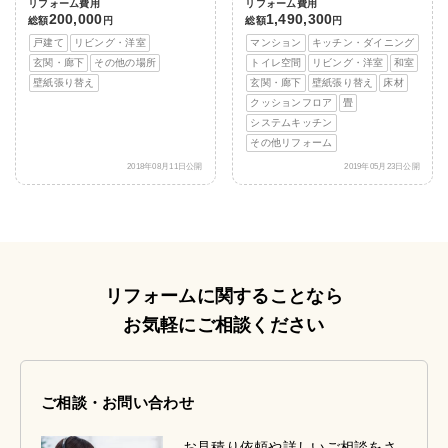
リフォーム費用
リフォーム費用
200,000
1,490,300
総額
円
総額
円
戸建て
リビング・洋室
マンション
キッチン・ダイニング
玄関・廊下
その他の場所
トイレ空間
リビング・洋室
和室
壁紙張り替え
玄関・廊下
壁紙張り替え
床材
クッションフロア
畳
システムキッチン
その他リフォーム
2018年08月11日公開
2019年05月23日公開
リフォームに関することなら
お気軽にご相談ください
ご相談・お問い合わせ
お見積り依頼や詳しいご相談をさ