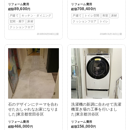
リフォーム費用
リフォーム費用
89,600
708,400
総額
円
総額
円
戸建て
キッチン・ダイニング
戸建て
トイレ空間
和室
床材
玄関・廊下
床材
クッションフロア
トイレ
クッションフロア
2015年06月08日公開
2018年01月31日公開
石のデザインにテーマを合わ
洗濯機の新調に合わせて洗濯
せたおしゃれなお家になりま
機置き場の工事を行いまし
した|東京都世田谷区
た|東京都渋谷区
リフォーム費用
リフォーム費用
466,000
156,000
総額
円
総額
円