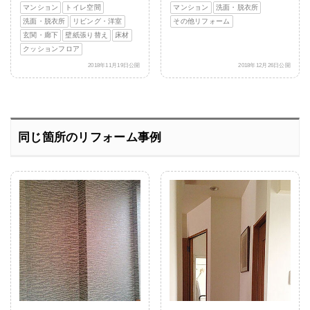
マンション
トイレ空間
マンション
洗面・脱衣所
洗面・脱衣所
リビング・洋室
その他リフォーム
玄関・廊下
壁紙張り替え
床材
クッションフロア
2018年11月19日公開
2018年12月26日公開
同じ箇所のリフォーム事例