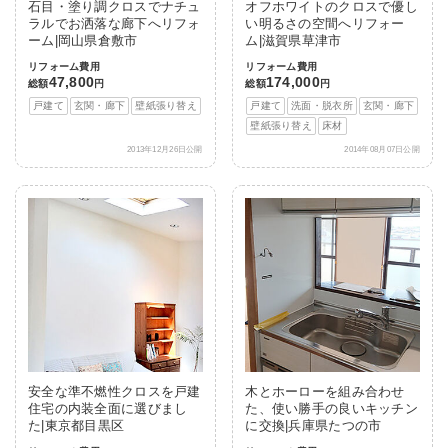
石目・塗り調クロスでナチュ
オフホワイトのクロスで優し
ラルでお洒落な廊下へリフォ
い明るさの空間へリフォー
ーム|岡山県倉敷市
ム|滋賀県草津市
リフォーム費用
リフォーム費用
47,800
174,000
総額
円
総額
円
戸建て
玄関・廊下
壁紙張り替え
戸建て
洗面・脱衣所
玄関・廊下
壁紙張り替え
床材
2013年12月26日公開
2014年08月07日公開
安全な準不燃性クロスを戸建
木とホーローを組み合わせ
住宅の内装全面に選びまし
た、使い勝手の良いキッチン
た|東京都目黒区
に交換|兵庫県たつの市