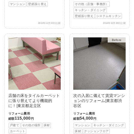
マンション
壁紙張り替え
その他（店舗・事務所）
キッチン・ダイニング
壁紙張り替え
システムキッチン
2013年12月30日公開
2014年12月26日公開
After
店舗の床をタイルカーペット
次の入居に備えて賃貸マンシ
に張り替えてより機能的
ョンのリフォーム|東京都渋
に！|東京都足立区
谷区
リフォーム費用
リフォーム費用
115,000
54,000
総額
円
総額
円
戸建て
その他の場所
床材
マンション
キッチン・ダイニング
カーペット
床材
クッションフロア