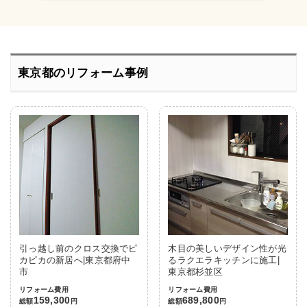
東京都のリフォーム事例
引っ越し前のクロス交換でピ
木目の美しいデザイン性が光
カピカの新居へ|東京都府中
るラクエラキッチンに施工|
市
東京都杉並区
リフォーム費用
リフォーム費用
159,300
689,800
総額
円
総額
円