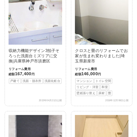
収納力機能デザイン3拍子そ
クロスと畳のリフォームでお
ろった洗面台ミズリアに交
家が生まれ変わりました|埼
換|兵庫県神戸市須磨区
玉県新座市
リフォーム費用
リフォーム費用
167,400
146,000
総額
円
総額
円
戸建て
洗面・脱衣所
洗面化粧台
マンション
トイレ空間
リビング・洋室
和室
壁紙張り替え
床材
畳
2015年04月21日公開
2018年12月08日公開