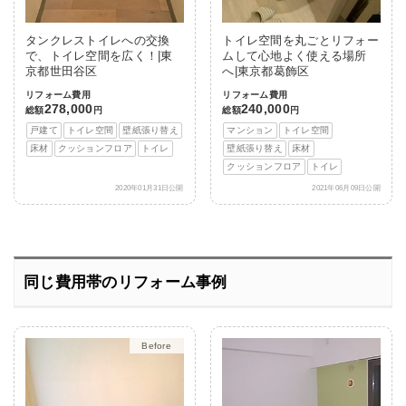
タンクレストイレへの交換
トイレ空間を丸ごとリフォー
で、トイレ空間を広く！|東
ムして心地よく使える場所
京都世田谷区
へ|東京都葛飾区
リフォーム費用
リフォーム費用
278,000
240,000
総額
円
総額
円
戸建て
トイレ空間
壁紙張り替え
マンション
トイレ空間
床材
クッションフロア
トイレ
壁紙張り替え
床材
クッションフロア
トイレ
2020年01月31日公開
2021年06月09日公開
同じ費用帯のリフォーム事例
After