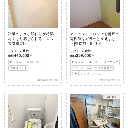
和紙のような肌触りが特徴の
アクセントクロスでお部屋の
ぬくもり感じられるクロス|
雰囲気をガラッと変えまし
東京都港区
た|東京都世田谷区
リフォーム費用
リフォーム費用
440,000
359,000
総額
円
総額
円
マンション
玄関・廊下
マンション
キッチン・ダイニング
壁紙張り替え
リビング・洋室
壁紙張り替え
床材
クッションフロア
2017年08月21日公開
2020年03月24日公開
After