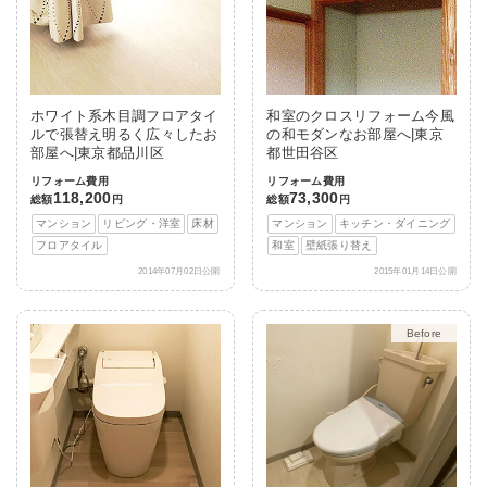
ホワイト系木目調フロアタイ
和室のクロスリフォーム今風
ルで張替え明るく広々したお
の和モダンなお部屋へ|東京
部屋へ|東京都品川区
都世田谷区
リフォーム費用
リフォーム費用
118,200
73,300
総額
円
総額
円
マンション
リビング・洋室
床材
マンション
キッチン・ダイニング
フロアタイル
和室
壁紙張り替え
2014年07月02日公開
2015年01月14日公開
After