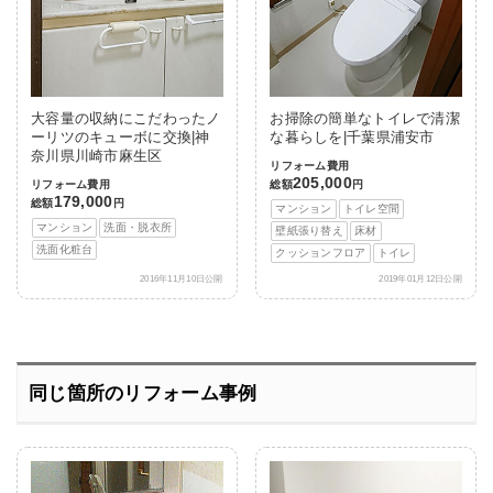
大容量の収納にこだわったノ
お掃除の簡単なトイレで清潔
ーリツのキューボに交換|神
な暮らしを|千葉県浦安市
奈川県川崎市麻生区
リフォーム費用
205,000
リフォーム費用
総額
円
179,000
総額
円
マンション
トイレ空間
マンション
洗面・脱衣所
壁紙張り替え
床材
洗面化粧台
クッションフロア
トイレ
2016年11月10日公開
2019年01月12日公開
同じ箇所のリフォーム事例