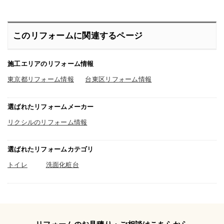
た。工事してくださった業者さんも大
変いい方ばかりでこんな年寄りに丁寧
に楽しく対応していただき感謝してい
ます。扉も引き出しになったので身体
に負担がなくて助かっています。
このリフォームに関連するページ
施工エリアのリフォーム情報
東京都リフォーム情報
台東区リフォーム情報
選ばれたリフォームメーカー
リクシルのリフォーム情報
選ばれたリフォームカテゴリ
トイレ
洗面化粧台