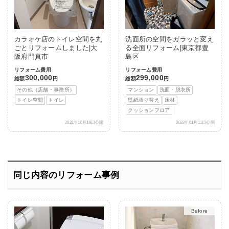
カラオケ店のトイレ空間を丸
洗面所の空間をガラッと変え
ごとリフォームしました|大
る全面リフォーム|東京都豊
阪府門真市
島区
リフォーム費用
リフォーム費用
300,000
299,000
総額
円
総額
円
その他（店舗・事務所）
マンション
洗面・脱衣所
トイレ空間
トイレ
壁紙張り替え
床材
クッションフロア
2021年10月19日公開
2023年01月11日公開
同じ内容のリフォーム事例
After