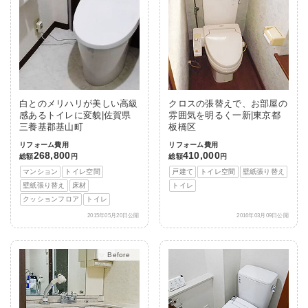
白とのメリハリが美しい高級
クロスの張替えで、お部屋の
感あるトイレに変貌|佐賀県
雰囲気を明るく一新|東京都
三養基郡基山町
板橋区
リフォーム費用
リフォーム費用
268,800
410,000
総額
円
総額
円
マンション
トイレ空間
戸建て
トイレ空間
壁紙張り替え
壁紙張り替え
床材
トイレ
クッションフロア
トイレ
2015年05月20日公開
2016年03月09日公開
After