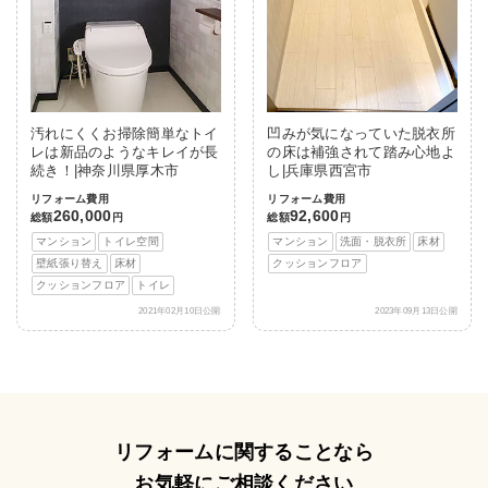
汚れにくくお掃除簡単なトイ
凹みが気になっていた脱衣所
レは新品のようなキレイが長
の床は補強されて踏み心地よ
続き！|神奈川県厚木市
し|兵庫県西宮市
リフォーム費用
リフォーム費用
260,000
92,600
総額
円
総額
円
マンション
トイレ空間
マンション
洗面・脱衣所
床材
壁紙張り替え
床材
クッションフロア
クッションフロア
トイレ
2021年02月10日公開
2023年09月13日公開
リフォームに関することなら
お気軽にご相談ください