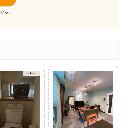
ださい。
Before
After