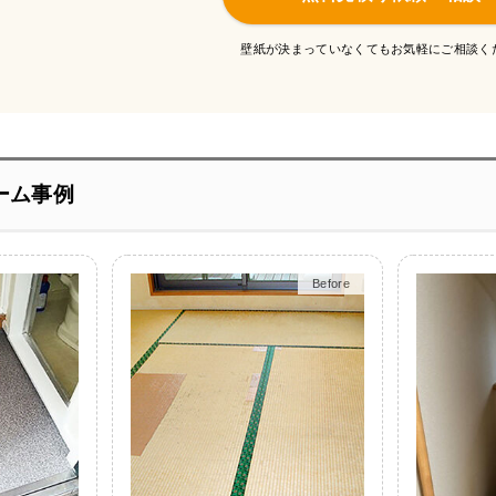
壁紙が決まっていなくてもお気軽にご相談く
ーム事例
Before
After