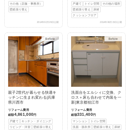
その他（店舗・事務所）
戸建て
トイレ空間
その他の場所
壁紙張り替え
壁紙張り替え
床材
クッションフロア
2014年02月26日公開
2014年08月15日公開
After
After
親子2世代が暮らせる快適キ
洗面台をエルシィに交換、ク
ッチンに生まれ変わる|兵庫
ロス＋床も合わせて内装を一
県川西市
新|東京都狛江市
リフォーム費用
リフォーム費用
4,861,000
331,400
総額
円
総額
円
戸建て
キッチン・ダイニング
マンション
トイレ空間
リビング・洋室
壁紙張り替え
洗面・脱衣所
壁紙張り替え
床材