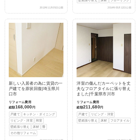
壁紙張り替え
床材
フローリング
2013年11月05日公開
2014年05月12日公開
新しい入居者の為に賃貸の一
洋室の傷んだカーペットを丈
戸建てを原状回復|埼玉県川
夫なフロアタイルに張り替え
口市
ました|千葉県市川市
リフォーム費用
リフォーム費用
168,000
211,680
総額
円
総額
円
戸建て
キッチン・ダイニング
戸建て
リビング・洋室
リビング・洋室
和室
壁紙張り替え
床材
フロアタイル
壁紙張り替え
床材
畳
その他リフォーム