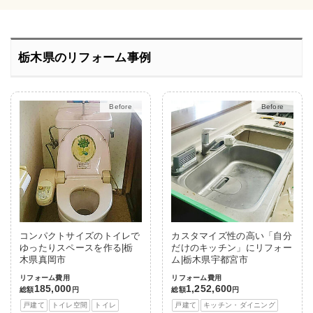
栃木県のリフォーム事例
After
After
コンパクトサイズのトイレで
カスタマイズ性の高い「自分
ゆったりスペースを作る|栃
だけのキッチン」にリフォー
木県真岡市
ム|栃木県宇都宮市
リフォーム費用
リフォーム費用
185,000
1,252,600
総額
円
総額
円
戸建て
トイレ空間
トイレ
戸建て
キッチン・ダイニング