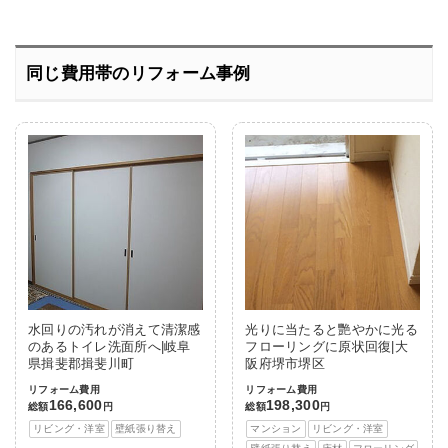
同じ費用帯のリフォーム事例
水回りの汚れが消えて清潔感
光りに当たると艷やかに光る
のあるトイレ洗面所へ|岐阜
フローリングに原状回復|大
県揖斐郡揖斐川町
阪府堺市堺区
リフォーム費用
リフォーム費用
166,600
198,300
総額
円
総額
円
リビング・洋室
壁紙張り替え
マンション
リビング・洋室