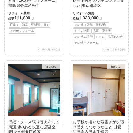
すまもあわせてリフォーム|
レット付きの便座に交換しま
福島県会津若松市
した|東京都港区
リフォーム費用
リフォーム費用
111,800
1,323,000
総額
円
総額
円
戸建て
和室
壁紙張り替え
その他（店舗・事務所）
その他リフォーム
トイレ空間
洗面・脱衣所
その他の場所
トイレ
洗面化粧台
その他リフォーム
2014年09月17日公開
2020年03月18日公開
After
After
壁紙・クロス張り替えをして
お子様が描いた落書きがを張
清潔感のある快適な店舗空
り替えてなかったことに|愛
間|東京都世田谷区
知県名古屋市千種区