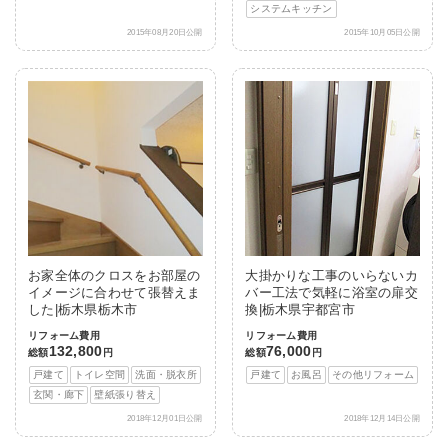
システムキッチン
2015年08月20日公開
2015年10月05日公開
お家全体のクロスをお部屋の
大掛かりな工事のいらないカ
イメージに合わせて張替えま
バー工法で気軽に浴室の扉交
した|栃木県栃木市
換|栃木県宇都宮市
リフォーム費用
リフォーム費用
132,800
76,000
総額
円
総額
円
戸建て
トイレ空間
洗面・脱衣所
戸建て
お風呂
その他リフォーム
玄関・廊下
壁紙張り替え
2018年12月01日公開
2018年12月14日公開