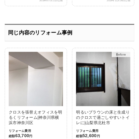
2018年07月11日公開
2019年11月26日公開
同じ内容のリフォーム事例
After
クロスを張替えオフィスを明
明るいブラウンの床と生成り
るくリフォーム|神奈川県横
のクロスで過ごしやすいトイ
浜市神奈川区
レに|山梨県北杜市
リフォーム費用
リフォーム費用
63,700
52,600
総額
円
総額
円