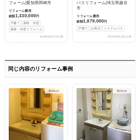
フォーム|愛知県岡崎市
バスリフォーム|埼玉県越谷
市
リフォーム費用
1,330,000
総額
円
リフォーム費用
1,879,000
総額
円
戸建て
屋根・外壁
戸建て
お風呂
システムバス
屋根・外壁リフォーム
2016年08月17日公開
2017年05月24日公開
同じ内容のリフォーム事例
After
After