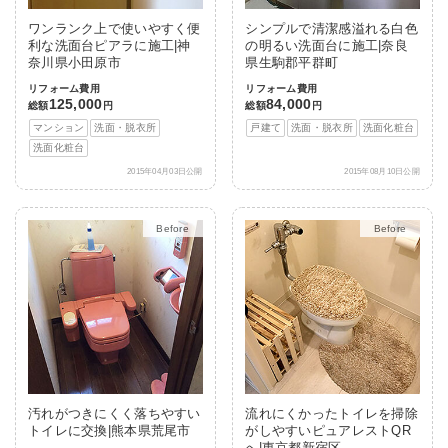
ワンランク上で使いやすく便
シンプルで清潔感溢れる白色
利な洗面台ピアラに施工|神
の明るい洗面台に施工|奈良
奈川県小田原市
県生駒郡平群町
リフォーム費用
リフォーム費用
125,000
84,000
総額
円
総額
円
マンション
洗面・脱衣所
戸建て
洗面・脱衣所
洗面化粧台
洗面化粧台
2015年04月03日公開
2015年08月10日公開
After
After
汚れがつきにくく落ちやすい
流れにくかったトイレを掃除
トイレに交換|熊本県荒尾市
がしやすいピュアレストQR