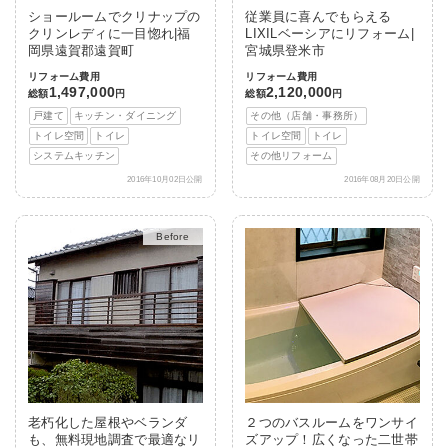
ショールームでクリナップの
従業員に喜んでもらえる
クリンレディに一目惚れ|福
LIXILベーシアにリフォーム|
岡県遠賀郡遠賀町
宮城県登米市
リフォーム費用
リフォーム費用
1,497,000
2,120,000
総額
円
総額
円
戸建て
キッチン・ダイニング
その他（店舗・事務所）
トイレ空間
トイレ
トイレ空間
トイレ
システムキッチン
その他リフォーム
2016年10月02日公開
2016年08月20日公開
After
老朽化した屋根やベランダ
２つのバスルームをワンサイ
も、無料現地調査で最適なリ
ズアップ！広くなった二世帯