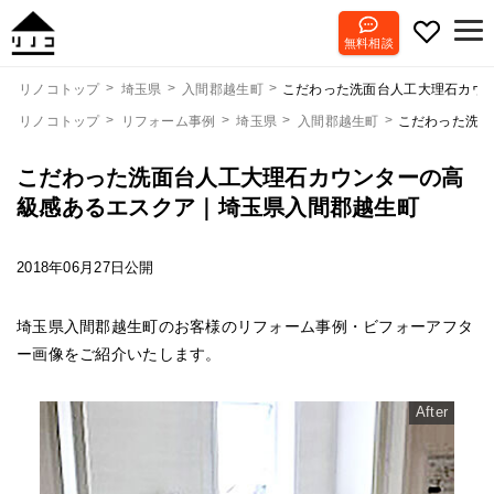
無料相談
こだわった洗面台人工大理石カウ
リノコトップ
埼玉県
入間郡越生町
リノコトップ
リフォーム事例
埼玉県
入間郡越生町
こだわった洗面
こだわった洗面台人工大理石カウンターの高
級感あるエスクア｜埼玉県入間郡越生町
2018年06月27日公開
埼玉県入間郡越生町のお客様のリフォーム事例・ビフォーアフタ
ー画像をご紹介いたします。
After