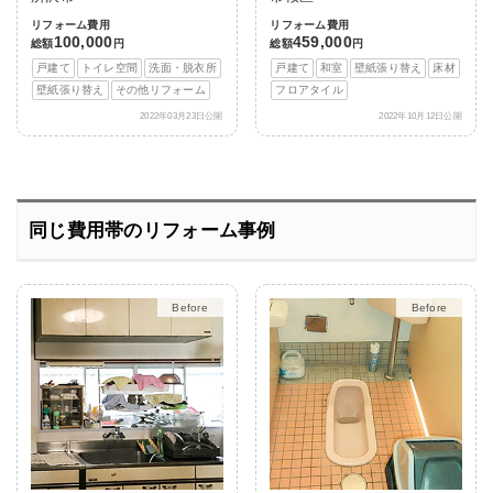
リフォーム費用
リフォーム費用
100,000
459,000
総額
円
総額
円
戸建て
トイレ空間
洗面・脱衣所
戸建て
和室
壁紙張り替え
床材
壁紙張り替え
その他リフォーム
フロアタイル
2022年03月23日公開
2022年10月12日公開
同じ費用帯のリフォーム事例
After
After