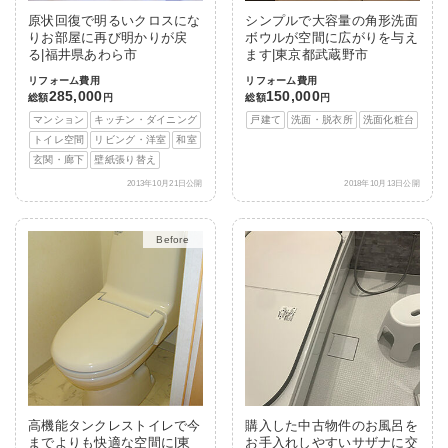
原状回復で明るいクロスにな
シンプルで大容量の角形洗面
りお部屋に再び明かりが戻
ボウルが空間に広がりを与え
る|福井県あわら市
ます|東京都武蔵野市
リフォーム費用
リフォーム費用
285,000
150,000
総額
円
総額
円
マンション
キッチン・ダイニング
戸建て
洗面・脱衣所
洗面化粧台
トイレ空間
リビング・洋室
和室
玄関・廊下
壁紙張り替え
2013年10月21日公開
2018年10月13日公開
After
高機能タンクレストイレで今
購入した中古物件のお風呂を
までよりも快適な空間に|東
お手入れしやすいサザナに交