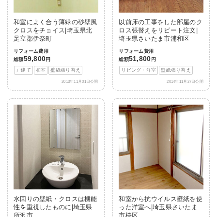
和室によく合う薄緑の砂壁風
以前床の工事をした部屋のク
クロスをチョイス|埼玉県北
ロス張替えをリピート注文|
足立郡伊奈町
埼玉県さいたま市浦和区
リフォーム費用
リフォーム費用
59,800
51,800
総額
円
総額
円
戸建て
和室
壁紙張り替え
リビング・洋室
壁紙張り替え
2013年11月01日公開
2014年11月27日公開
水回りの壁紙・クロスは機能
和室から抗ウイルス壁紙を使
性を重視したものに|埼玉県
った洋室へ|埼玉県さいたま
所沢市
市桜区