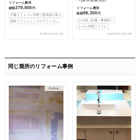
へ|東京都新宿区
リフォーム費用
279,800
総額
円
リフォーム費用
98,300
総額
円
戸建て
トイレ空間
壁紙張り替え
その他（店舗・事務所）
床材
クッションフロア
トイレ
トイレ空間
トイレ
2015年10月26日公開
2017年09月22日公開
同じ箇所のリフォーム事例
After