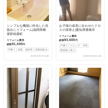
シンプルな機能に特化した洗
お子様の成長に合わせたクロ
面台にリフォーム|福岡県糟
スの張替え|愛知県豊橋市
屋郡粕屋町
リフォーム費用
93,600
リフォーム費用
総額
円
91,400
総額
円
戸建て
リビング・洋室
戸建て
洗面・脱衣所
洗面化粧台
壁紙張り替え
2015年04月27日公開
2016年05月06日公開