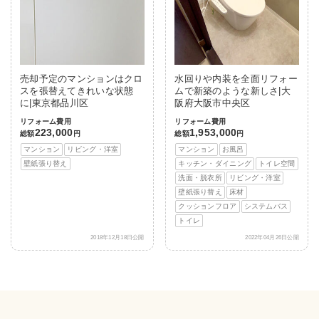
売却予定のマンションはクロ
水回りや内装を全面リフォー
スを張替えてきれいな状態
ムで新築のような新しさ|大
に|東京都品川区
阪府大阪市中央区
リフォーム費用
リフォーム費用
223,000
1,953,000
総額
円
総額
円
マンション
リビング・洋室
マンション
お風呂
壁紙張り替え
キッチン・ダイニング
トイレ空間
洗面・脱衣所
リビング・洋室
壁紙張り替え
床材
クッションフロア
システムバス
トイレ
2018年12月18日公開
2022年04月26日公開