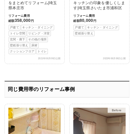
をまとめてリフォーム|埼玉
キッチンの印象を優しくしま
県本庄市
す|埼玉県さいたま市浦和区
リフォーム費用
リフォーム費用
358,000
80,000
総額
円
総額
円
戸建て
キッチン・ダイニング
戸建て
キッチン・ダイニング
トイレ空間
リビング・洋室
壁紙張り替え
玄関・廊下
その他の場所
壁紙張り替え
床材
クッションフロア
トイレ
2021年06月09日公開
2023年06月06日公開
同じ費用帯のリフォーム事例
After