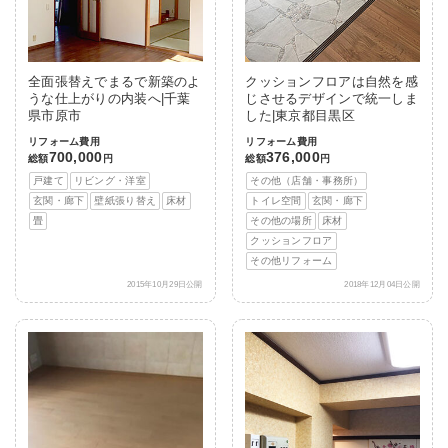
全面張替えでまるで新築のよ
クッションフロアは自然を感
うな仕上がりの内装へ|千葉
じさせるデザインで統一しま
県市原市
した|東京都目黒区
リフォーム費用
リフォーム費用
700,000
376,000
総額
円
総額
円
戸建て
リビング・洋室
その他（店舗・事務所）
玄関・廊下
壁紙張り替え
床材
トイレ空間
玄関・廊下
畳
その他の場所
床材
クッションフロア
その他リフォーム
2015年10月29日公開
2018年12月04日公開