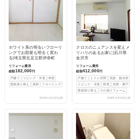
ホワイト系の明るいフローリ
クロスのニュアンスを変えメ
ングでお部屋も明るく変わ
リハリのあるお家に|石川県
る|埼玉県北足立郡伊奈町
金沢市
リフォーム費用
リフォーム費用
182,000
412,000
総額
円
総額
円
戸建て
リビング・洋室
和室
戸建て
トイレ空間
洗面・脱衣所
壁紙張り替え
床材
フローリング
リビング・洋室
和室
玄関・廊下
壁紙張り替え
その他リフォーム
2014年11月13日公開
2018年12月01日公開