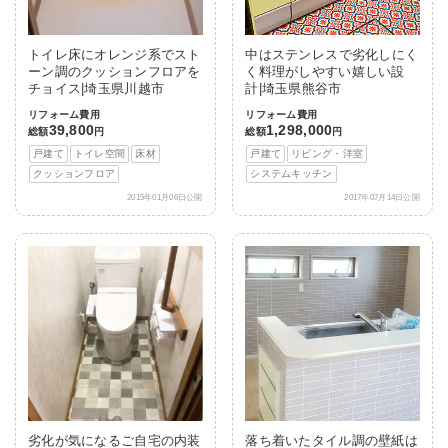
トイレ床にオレンジ系でスト
中はステンレスで劣化しにく
ーン調のクッションフロアを
く料理がしやすい嬉しい設
チョイス|埼玉県川越市
計|埼玉県熊谷市
リフォーム費用
リフォーム費用
39,800
1,298,000
総額
円
総額
円
戸建て
トイレ空間
床材
戸建て
リビング・洋室
クッションフロア
システムキッチン
2015年01月06日公開
2017年07月14日公開
劣化が気になるご自宅の内装
落ち着いたタイル調の壁紙は