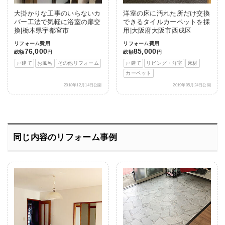
大掛かりな工事のいらないカ
洋室の床に汚れた所だけ交換
バー工法で気軽に浴室の扉交
できるタイルカーペットを採
換|栃木県宇都宮市
用|大阪府大阪市西成区
リフォーム費用
リフォーム費用
76,000
85,000
総額
円
総額
円
戸建て
お風呂
その他リフォーム
戸建て
リビング・洋室
床材
カーペット
2018年12月14日公開
2019年05月24日公開
同じ内容のリフォーム事例