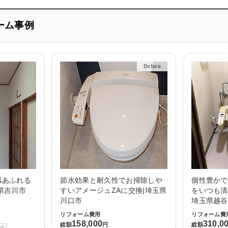
ーム事例
Before
After
感あふれる
節水効果と耐久性でお掃除しや
個性豊かで
県吉川市
すいアメージュZAに交換|埼玉県
をいつも清
川口市
埼玉県越谷
リフォーム費用
リフォーム費
158,000
310,0
総額
円
総額
グ