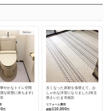
Before
After
華やかなトイレ空間
古くなった床材を張替えて、お
潔な状態に保ちます|
しゃれな洋室になりました|埼玉
市
県さいたま市桜区
用
リフォーム費用
00
110,000
円
総額
円