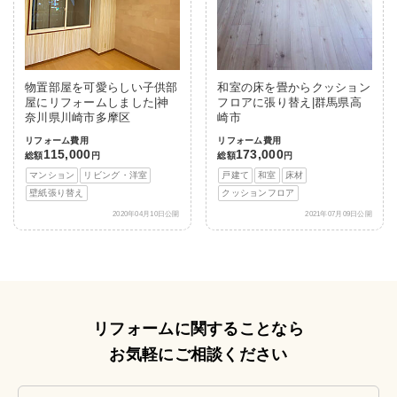
物置部屋を可愛らしい子供部
和室の床を畳からクッション
屋にリフォームしました|神
フロアに張り替え|群馬県高
奈川県川崎市多摩区
崎市
リフォーム費用
リフォーム費用
115,000
173,000
総額
円
総額
円
マンション
リビング・洋室
戸建て
和室
床材
壁紙張り替え
クッションフロア
2020年04月10日公開
2021年07月09日公開
リフォームに関することなら
お気軽にご相談ください