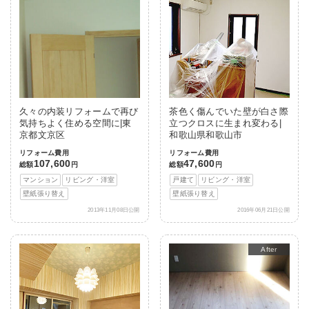
久々の内装リフォームで再び
茶色く傷んでいた壁が白さ際
気持ちよく住める空間に|東
立つクロスに生まれ変わる|
京都文京区
和歌山県和歌山市
リフォーム費用
リフォーム費用
107,600
47,600
総額
円
総額
円
マンション
リビング・洋室
戸建て
リビング・洋室
壁紙張り替え
壁紙張り替え
2013年11月08日公開
2016年06月21日公開
Before
After