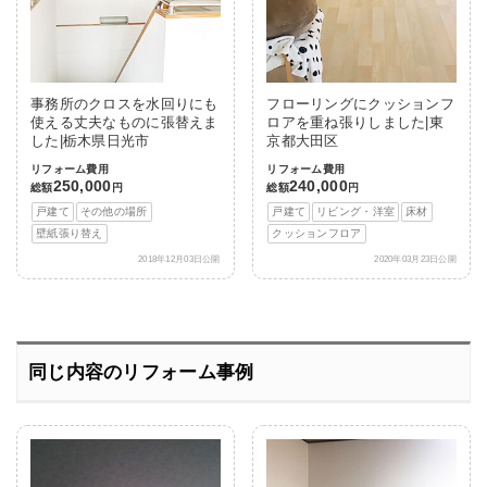
事務所のクロスを水回りにも
フローリングにクッションフ
使える丈夫なものに張替えま
ロアを重ね張りしました|東
した|栃木県日光市
京都大田区
リフォーム費用
リフォーム費用
250,000
240,000
総額
円
総額
円
戸建て
その他の場所
戸建て
リビング・洋室
床材
壁紙張り替え
クッションフロア
2018年12月03日公開
2020年03月23日公開
同じ内容のリフォーム事例