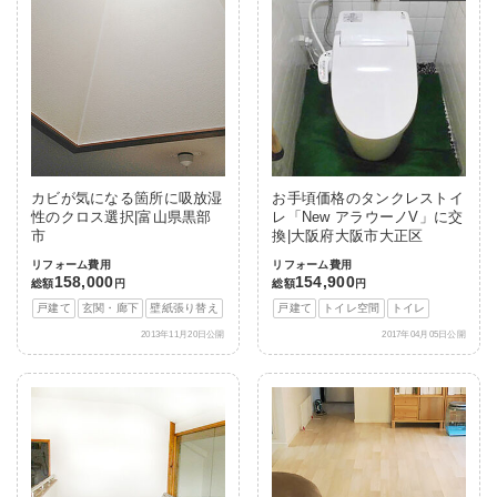
カビが気になる箇所に吸放湿
お手頃価格のタンクレストイ
性のクロス選択|富山県黒部
レ「New アラウーノV」に交
市
換|大阪府大阪市大正区
リフォーム費用
リフォーム費用
158,000
154,900
総額
円
総額
円
戸建て
玄関・廊下
壁紙張り替え
戸建て
トイレ空間
トイレ
2013年11月20日公開
2017年04月05日公開