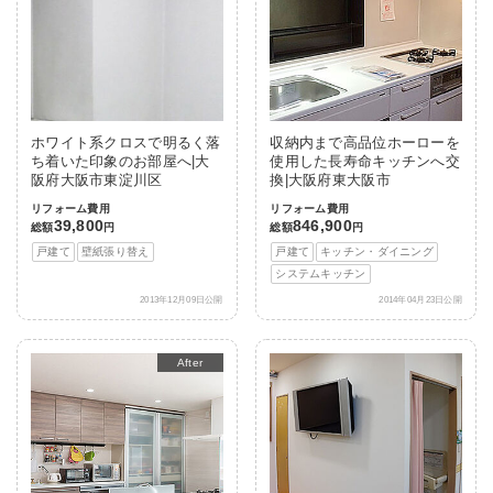
ホワイト系クロスで明るく落
収納内まで高品位ホーローを
ち着いた印象のお部屋へ|大
使用した長寿命キッチンへ交
阪府大阪市東淀川区
換|大阪府東大阪市
リフォーム費用
リフォーム費用
39,800
846,900
総額
円
総額
円
戸建て
壁紙張り替え
戸建て
キッチン・ダイニング
システムキッチン
2013年12月09日公開
2014年04月23日公開
Before
After