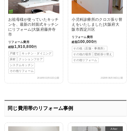
お祖母様が使っていたキッチ
小児科診療所のクロス張り替
ンを、最新の対面式キッチン
えをいたしました|大阪府大
にリフォーム|大阪府藤井寺
阪市西淀川区
市
リフォーム費用
100,000
リフォーム費用
総額
円
1,910,800
総額
円
その他（店舗・事務所）
戸建て
キッチン・ダイニング
その他の場所
壁紙張り替え
床材
クッションフロア
その他リフォーム
システムキッチン
その他リフォーム
2016年03月02日公開
2020年06月04日公開
同じ費用帯のリフォーム事例
Before
After