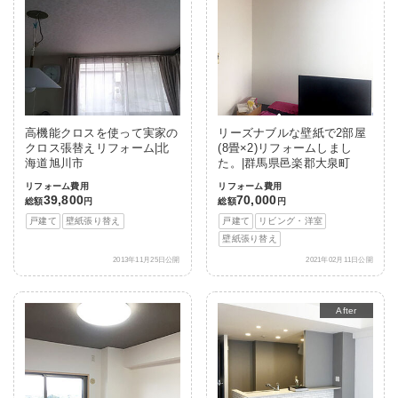
高機能クロスを使って実家の
リーズナブルな壁紙で2部屋
クロス張替えリフォーム|北
(8畳×2)リフォームしまし
海道旭川市
た。|群馬県邑楽郡大泉町
リフォーム費用
リフォーム費用
39,800
70,000
総額
円
総額
円
戸建て
壁紙張り替え
戸建て
リビング・洋室
壁紙張り替え
2013年11月25日公開
2021年02月11日公開
Before
After