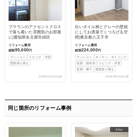
ブラウンのアクセントクロス
白いタイル柄とグレーの壁紙
で落ち着いた雰囲気のお部屋
にしてお洒落でくつろげる空
に|愛知県名古屋市緑区
間|東京都八王子市
リフォーム費用
リフォーム費用
95,600
224,000
総額
円
総額
円
マンション
リビング・洋室
マンション
キッチン・ダイニング
壁紙張り替え
洗面・脱衣所
リビング・洋室
玄関・廊下
壁紙張り替え
2019年01月12日公開
2021年05月10日公開
同じ箇所のリフォーム事例
Before
After