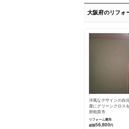
大阪府のリフォ
洋風なデザインの自
屋にグリーンクロスを
府柏原市
リフォーム費用
56,800
総額
円