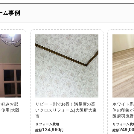
ーム事例
分好みお部
リピート割でお得！満足度の高
ホワイト系
使用|大阪
いクロスリフォーム|大阪府大東
体の印象が
市
阪府羽曳野
リフォーム費用
リフォーム費
134,960
249,0
総額
円
総額