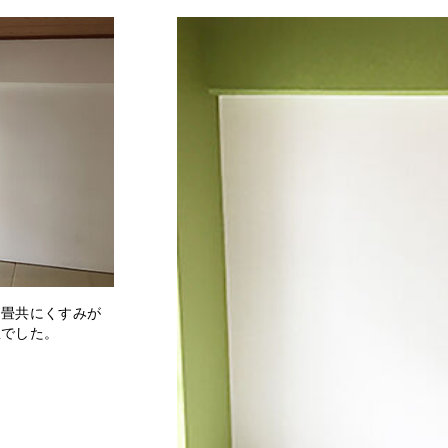
、畳共にくすみが
屋でした。