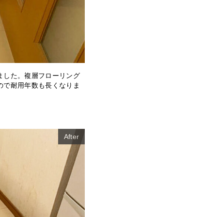
ました。複層フローリング
ので耐用年数も長くなりま
After