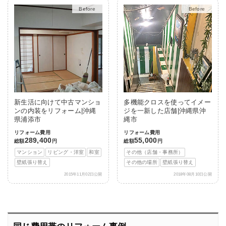
After
After
新生活に向けて中古マンショ
多機能クロスを使ってイメー
ンの内装をリフォーム|沖縄
ジを一新した店舗|沖縄県沖
県浦添市
縄市
リフォーム費用
リフォーム費用
289,400
55,000
総額
円
総額
円
マンション
リビング・洋室
和室
その他（店舗・事務所）
壁紙張り替え
その他の場所
壁紙張り替え
2015年11月02日公開
2018年08月10日公開