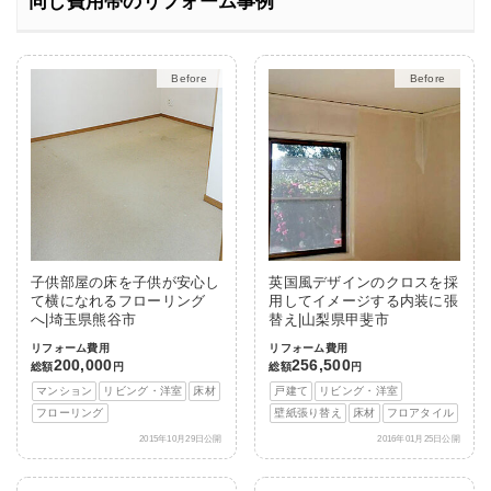
同じ費用帯のリフォーム事例
After
After
子供部屋の床を子供が安心し
英国風デザインのクロスを採
て横になれるフローリング
用してイメージする内装に張
へ|埼玉県熊谷市
替え|山梨県甲斐市
リフォーム費用
リフォーム費用
200,000
256,500
総額
円
総額
円
マンション
リビング・洋室
床材
戸建て
リビング・洋室
フローリング
壁紙張り替え
床材
フロアタイル
2015年10月29日公開
2016年01月25日公開