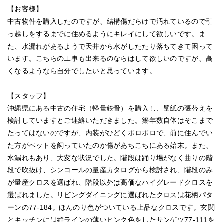
【お客様】
中古物件を購入したのですが、結構傷だらけで汚れているので引
っ越しをするまでに住めるようにキレイにして欲しいです。ま
た、水漏れがあるようで天井から水がしたたり落ちてきて困って
います。こちらの工事も出来るのならばして欲しいのですが、高
くなるようなら自分でしたいと思っています。
【スタッフ】
沖縄県にある中古の住宅（軽量鉄骨）を購入し、壁紙の張替えを
検討していますとご連絡いただきました。築年数自体はそこまで
たってはないのですが、内装がひどくボロボロで、前に住んでい
た方がペットを飼っていたのか傷があちこちにある始末。また、
水漏れもあり、大変な状況でした。階段は踊り場がなく曲りの階
段で吹抜け、シンコールの量産カタログから検討され、階段のみ
が量産クロスを選ばれ、階段以外は高価なハイグレードクロスを
選ばれました。リビングダイニングに選ばれたクロスは花柄パタ
ーンの77-184。ほんのり色がついている上品なクロスです。玄関
とキッチンには縦ラインの薄いピンク色をしたサンゲツ77-111を