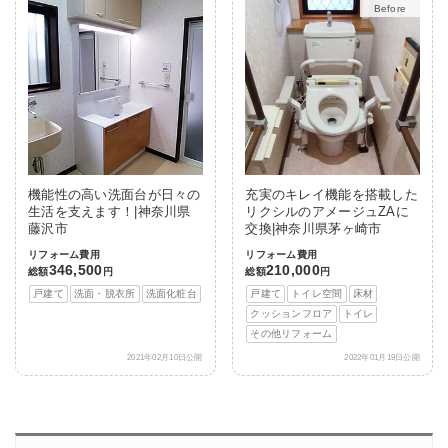
After
機能性の高い洗面台が日々の
充実のキレイ機能を搭載した
生活を支えます！|神奈川県
リクシルのアメージュZAに
藤沢市
交換|神奈川県茅ヶ崎市
リフォーム費用
リフォーム費用
346,500
210,000
総額
円
総額
円
戸建て
洗面・脱衣所
洗面化粧台
戸建て
トイレ空間
床材
クッションフロア
トイレ
その他リフォーム
2021年02月10日公開
2022年01月19日公開