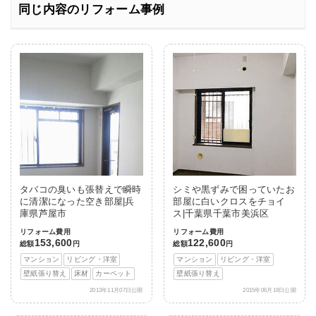
同じ内容のリフォーム事例
タバコの臭いも張替えで瞬時
シミや黒ずみで困っていたお
に清潔になった空き部屋|兵
部屋に白いクロスをチョイ
庫県芦屋市
ス|千葉県千葉市美浜区
リフォーム費用
リフォーム費用
153,600
122,600
総額
円
総額
円
マンション
リビング・洋室
マンション
リビング・洋室
壁紙張り替え
床材
カーペット
壁紙張り替え
2013年11月07日公開
2015年06月19日公開