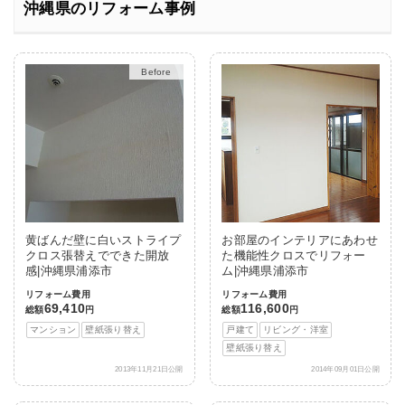
沖縄県のリフォーム事例
After
黄ばんだ壁に白いストライプ
お部屋のインテリアにあわせ
クロス張替えでできた開放
た機能性クロスでリフォー
感|沖縄県浦添市
ム|沖縄県浦添市
リフォーム費用
リフォーム費用
69,410
116,600
総額
円
総額
円
マンション
壁紙張り替え
戸建て
リビング・洋室
壁紙張り替え
2013年11月21日公開
2014年09月01日公開