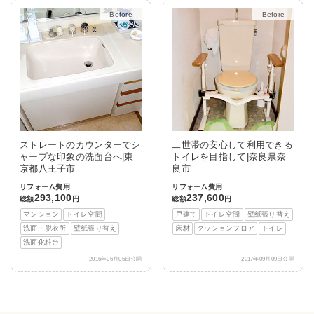
After
After
ストレートのカウンターでシ
二世帯の安心して利用できる
ャープな印象の洗面台へ|東
トイレを目指して|奈良県奈
京都八王子市
良市
リフォーム費用
リフォーム費用
293,100
237,600
総額
円
総額
円
マンション
トイレ空間
戸建て
トイレ空間
壁紙張り替え
洗面・脱衣所
壁紙張り替え
床材
クッションフロア
トイレ
洗面化粧台
2016年06月05日公開
2017年09月09日公開