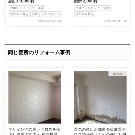
109,000
52,000
総額
円
総額
円
戸建て
リビング・洋室
戸建て
リビング・洋室
壁紙張り替え
床材
フロアタイル
壁紙張り替え
2018年08月04日公開
2020年11月24日公開
同じ箇所のリフォーム事例
After
デザイン性の高いクロスを使
湿気の多いお部屋を吸放湿ク
用し洋風の室内へ|神奈川県
ロスで張替えカビの発生を抑