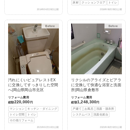
床材
クッションフロア
トイレ
2014年04月28日公開
2016年08月09日公開
After
After
汚れにくいピュアレストEX
リクシルのアライズとピアラ
に交換してすっきりした空間
に交換して快適な浴室と洗面
へ|岡山県岡山市北区
所|岡山県倉敷市
リフォーム費用
リフォーム費用
220,000
1,248,300
総額
円
総額
円
マンション
キッチン・ダイニング
戸建て
お風呂
洗面・脱衣所
トイレ空間
トイレ
システムバス
洗面化粧台
その他リフォーム
2021年02月10日公開
2021年06月02日公開