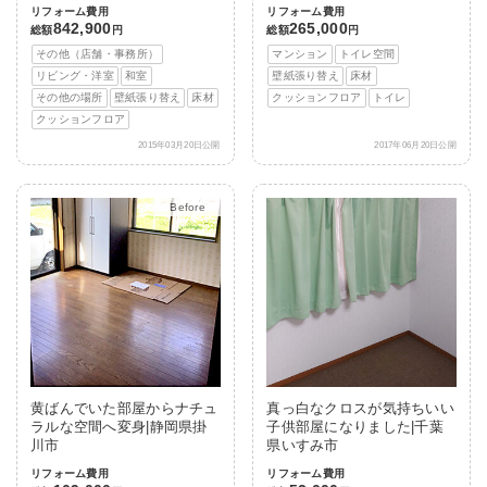
リフォーム費用
リフォーム費用
842,900
265,000
総額
円
総額
円
その他（店舗・事務所）
マンション
トイレ空間
リビング・洋室
和室
壁紙張り替え
床材
その他の場所
壁紙張り替え
床材
クッションフロア
トイレ
クッションフロア
2015年03月20日公開
2017年06月20日公開
After
黄ばんでいた部屋からナチュ
真っ白なクロスが気持ちいい
ラルな空間へ変身|静岡県掛
子供部屋になりました|千葉
川市
県いすみ市
リフォーム費用
リフォーム費用