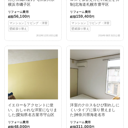
横浜市磯子区
制|北海道札幌市豊平区
リフォーム費用
リフォーム費用
56,100
159,400
総額
円
総額
円
マンション
リビング・洋室
マンション
リビング・洋室
壁紙張り替え
壁紙張り替え
2013年12月10日公開
2014年08月31日公開
イエローをアクセントに使
洋室のクロスをひび割れしに
い、おしゃれな洋室になりま
くいタイプに張り替えまし
した|愛知県名古屋市守山区
た|神奈川県海老名市
リフォーム費用
リフォーム費用
48,000
311,000
総額
円
総額
円