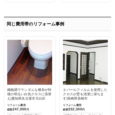
同じ費用帯のリフォーム事例
織物調でランダムな横糸が特
エバールフィルムを使用した
徴の明るい白色クロスに張替
クロスが壁を清潔に保ちま
え|愛知県名古屋市天白区
す|長崎県長崎市
リフォーム費用
リフォーム費用
247,000
332,300
総額
円
総額
円