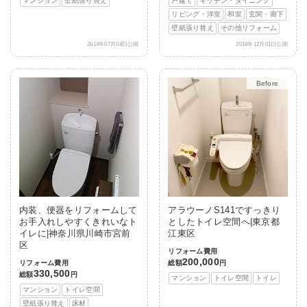
マンション
壁紙張り替え
戸建て
キッチン・ダイニング
リビング・洋室
和室
玄関・廊下
壁紙張り替え
その他リフォーム
2014年07月08日公開
2018年12月01日公開
After
内装、便器をリフォームして
アラウーノS141ですっきり
お手入れしやすくきれいなト
としたトイレ空間へ|東京都
イレに|神奈川県川崎市宮前
江東区
区
リフォーム費用
200,000
リフォーム費用
総額
円
330,500
総額
円
マンション
トイレ空間
トイレ
マンション
トイレ空間
壁紙張り替え
床材