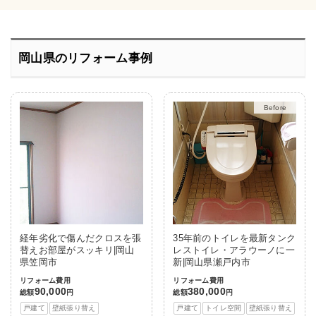
岡山県のリフォーム事例
After
経年劣化で傷んだクロスを張
35年前のトイレを最新タンク
替えお部屋がスッキリ|岡山
レストイレ・アラウーノに一
県笠岡市
新|岡山県瀬戸内市
リフォーム費用
リフォーム費用
90,000
380,000
総額
円
総額
円
戸建て
壁紙張り替え
戸建て
トイレ空間
壁紙張り替え