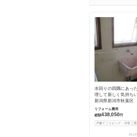
水回りの四隅にあっ
理して新しく気持ちい
新潟県新潟市秋葉区
リフォーム費用
438,050
総額
円
戸建て
リビング・洋室
壁
201