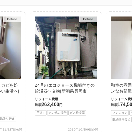
Before
After
Before
After
たカビを処
24号のエコジョーズ機能付きの
和室の雰囲
い生活へ|
給湯器へ交換|新潟県長岡市
ンなお部屋
リフォーム費用
リフォーム費
262,400
174,5
総額
円
総額
戸建て
その他の場所
ガス給湯器
マンション
紙張り替え
壁紙張り替え
3年11月27日公開
2015年10月09日公開