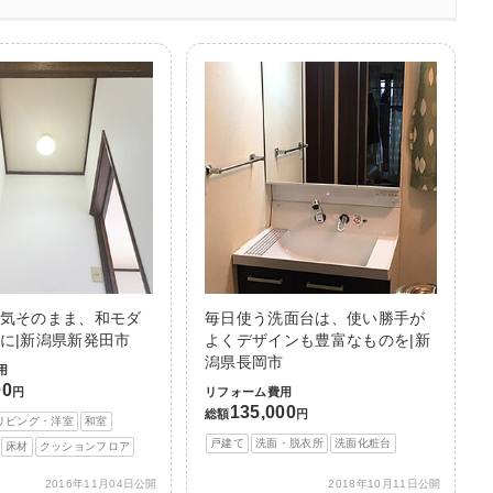
気そのまま、和モダ
毎日使う洗面台は、使い勝手が
に|新潟県新発田市
よくデザインも豊富なものを|新
潟県長岡市
用
00
円
リフォーム費用
135,000
総額
円
リビング・洋室
和室
戸建て
洗面・脱衣所
洗面化粧台
床材
クッションフロア
2016年11月04日公開
2018年10月11日公開