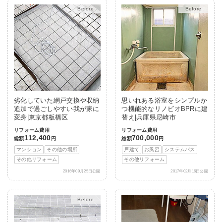
After
After
劣化していた網戸交換や収納
思いれある浴室をシンプルか
追加で過ごしやすい我が家に
つ機能的なリノビオBPRに建
変身|東京都板橋区
替え|兵庫県尼崎市
リフォーム費用
リフォーム費用
112,400
700,000
総額
円
総額
円
マンション
その他の場所
戸建て
お風呂
システムバス
その他リフォーム
その他リフォーム
2016年09月25日公開
2017年02月16日公開
After