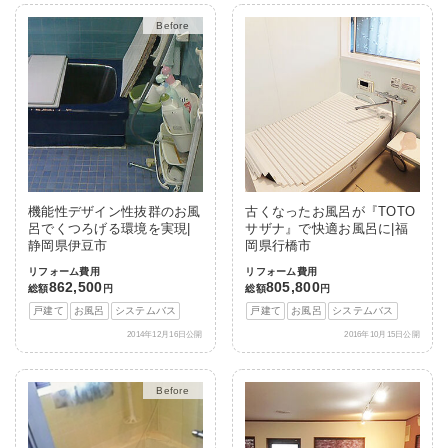
After
機能性デザイン性抜群のお風
古くなったお風呂が『TOTO
呂でくつろげる環境を実現|
サザナ』で快適お風呂に|福
静岡県伊豆市
岡県行橋市
リフォーム費用
リフォーム費用
862,500
805,800
総額
円
総額
円
戸建て
お風呂
システムバス
戸建て
お風呂
システムバス
2014年12月16日公開
2016年10月15日公開
After