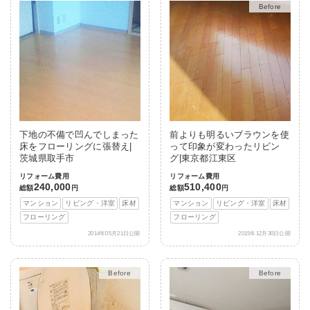
After
下地の不備で凹んでしまった
前よりも明るいブラウンを使
床をフローリングに張替え|
って印象が変わったリビン
茨城県取手市
グ|東京都江東区
リフォーム費用
リフォーム費用
240,000
510,400
総額
円
総額
円
マンション
リビング・洋室
床材
マンション
リビング・洋室
床材
フローリング
フローリング
2014年05月21日公開
2015年12月30日公開
After
After