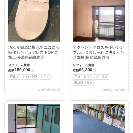
汚れが簡単に取れてエコにも
アクセントクロスを使いシン
特化したピュアレストQRに
プルかつおしゃれに決まった
施工|長崎県南島原市
お部屋|長崎県島原市
リフォーム費用
リフォーム費用
159,000
66,300
総額
円
総額
円
戸建て
トイレ空間
トイレ
戸建て
リビング・洋室
壁紙張り替え
2016年01月08日公開
2016年01月20日公開