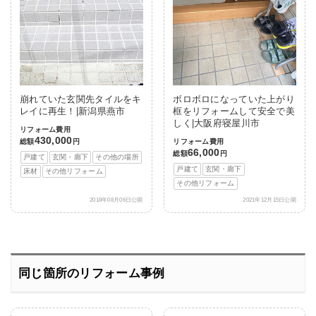
崩れていた玄関先タイルをキ
ボロボロになっていた上がり
レイに再生！|新潟県燕市
框をリフォームして安全で美
しく|大阪府寝屋川市
リフォーム費用
430,000
総額
円
リフォーム費用
66,000
総額
円
戸建て
玄関・廊下
その他の場所
戸建て
玄関・廊下
床材
その他リフォーム
その他リフォーム
2018年08月06日公開
2021年12月15日公開
同じ箇所のリフォーム事例