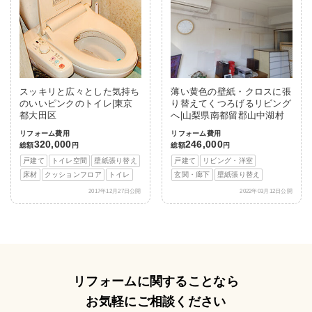
スッキリと広々とした気持ち
薄い黄色の壁紙・クロスに張
のいいピンクのトイレ|東京
り替えてくつろげるリビング
都大田区
へ|山梨県南都留郡山中湖村
リフォーム費用
リフォーム費用
320,000
246,000
総額
円
総額
円
戸建て
トイレ空間
壁紙張り替え
戸建て
リビング・洋室
床材
クッションフロア
トイレ
玄関・廊下
壁紙張り替え
2017年12月27日公開
2022年03月12日公開
リフォームに関することなら
お気軽にご相談ください