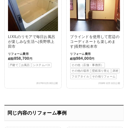
LIXILのリモアで毎日お風呂
ブラインドを使用して窓辺の
が楽しみな生活へ|長野県上
コーディネートも楽しめま
田市
す|長野県松本市
リフォーム費用
リフォーム費用
858,700
984,000
総額
円
総額
円
戸建て
お風呂
システムバス
その他（店舗・事務所）
その他の場所
壁紙張り替え
床材
フロアタイル
その他リフォーム
2017年01月19日公開
2018年12月11日公開
同じ内容のリフォーム事例