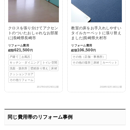
クロスを張り分けてアクセン
教室の床をお手入れしやすい
トのついたおしゃれなお部屋
タイルカーペットに張り替え
に|長崎県長崎市
ました|長崎県大村市
リフォーム費用
リフォーム費用
621,500
106,500
総額
円
総額
円
戸建て
お風呂
その他（店舗・事務所）
キッチン・ダイニング
トイレ空間
その他の場所
床材
カーペット
洗面・脱衣所
壁紙張り替え
床材
クッションフロア
その他リフォーム
2017年04月29日公開
2019年02月19日公開
同じ費用帯のリフォーム事例