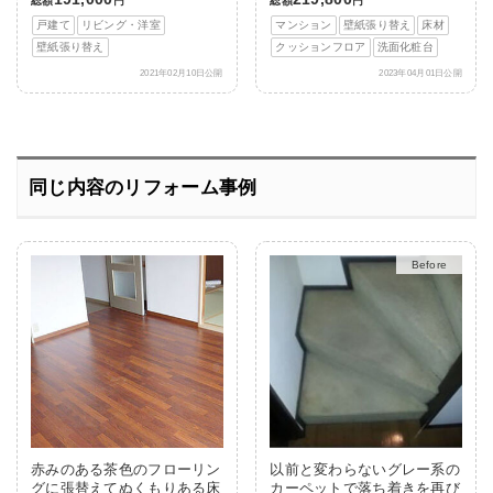
総額
円
総額
円
戸建て
リビング・洋室
マンション
壁紙張り替え
床材
壁紙張り替え
クッションフロア
洗面化粧台
2021年02月10日公開
2023年04月01日公開
同じ内容のリフォーム事例
After
赤みのある茶色のフローリン
以前と変わらないグレー系の
グに張替えてぬくもりある床
カーペットで落ち着きを再び