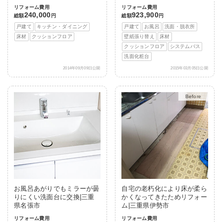
リフォーム費用
リフォーム費用
240,000
923,900
総額
円
総額
円
戸建て
キッチン・ダイニング
戸建て
お風呂
洗面・脱衣所
床材
クッションフロア
壁紙張り替え
床材
クッションフロア
システムバス
洗面化粧台
2014年09月09日公開
2015年03月05日公開
After
お風呂あがりでもミラーが曇
自宅の老朽化により床が柔ら
りにくい洗面台に交換|三重
かくなってきたためリフォー
県名張市
ム|三重県伊勢市
リフォーム費用
リフォーム費用