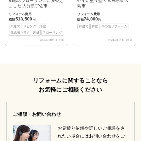
触感のフローリングに張替え
やすい塗り壁へ|広島県東広
ました|大分県宇佐市
島市
リフォーム費用
リフォーム費用
513,500
74,000
総額
円
総額
円
戸建て
リビング・洋室
戸建て
和室
その他リフォーム
壁紙張り替え
床材
フローリング
2020年03月19日公開
2023年08月15日公開
リフォームに関することなら
お気軽にご相談ください
ご相談・お問い合わせ
お見積り依頼や詳しいご相談をさ
れたい場合にはお問い合わせをご