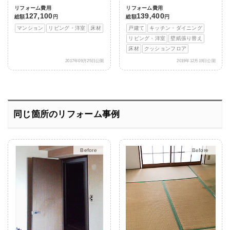
リフォーム費用
リフォーム費用
127,100
139,400
総額
円
総額
円
マンション
リビング・洋室
床材
戸建て
キッチン・ダイニング
リビング・洋室
壁紙張り替え
床材
クッションフロア
2017年09月25日公開
2019年12月19日公開
同じ箇所のリフォーム事例
After
After