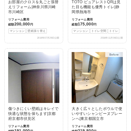
お部屋のクロスを丸ごと張替
TOTO ピュアレストQRは見
えリフォーム|神奈川県川崎
た目も機能も優秀トイレ|静
市川崎区
岡県熱海市
リフォーム費用
リフォーム費用
200,000
175,000
総額
円
総額
円
マンション
壁紙張り替え
マンション
トイレ空間
トイレ
2016年07月29日公開
2016年11月04日公開
After
傷つきにくい壁紙はキレイで
大きく広々としたボウルで使
快適な状態を保ちます|京都
いやすいシャンピーヌプレー
府京都市伏見区
ンへ|東京都国立市
リフォーム費用
リフォーム費用
191,000
219,800