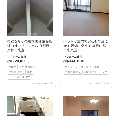
複雑な形状の屋根裏部屋も熟
ペットが室内で安心して過ご
練の技でリフォーム|京都府
せる床材に交換|京都府京都
京都市北区
市中京区
リフォーム費用
リフォーム費用
220,000
333,100
総額
円
総額
円
戸建て
その他の場所
マンション
リビング・洋室
壁紙張り替え
床材
壁紙張り替え
床材
フローリング
クッションフロア
2014年07月28日公開
2015年10月23日公開
After