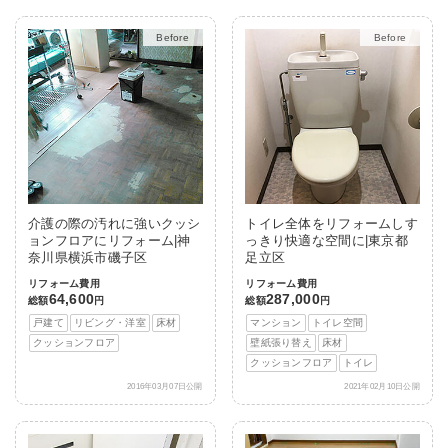
After
After
介護の際の汚れに強いクッシ
トイレ全体をリフォームしす
ョンフロアにリフォーム|神
っきり快適な空間に|東京都
奈川県横浜市磯子区
足立区
リフォーム費用
リフォーム費用
64,600
287,000
総額
円
総額
円
戸建て
リビング・洋室
床材
マンション
トイレ空間
クッションフロア
壁紙張り替え
床材
クッションフロア
トイレ
2016年03月07日公開
2021年02月10日公開