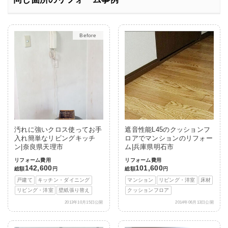
After
汚れに強いクロス使ってお手
遮音性能L45のクッションフ
入れ簡単なリビングキッチ
ロアでマンションのリフォー
ン|奈良県天理市
ム|兵庫県明石市
リフォーム費用
リフォーム費用
142,600
101,600
総額
円
総額
円
戸建て
キッチン・ダイニング
マンション
リビング・洋室
床材
リビング・洋室
壁紙張り替え
クッションフロア
2013年10月15日公開
2014年06月13日公開