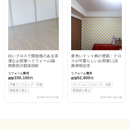
白いクロスで開放感のある清
黄色いドット柄の壁紙・クロ
潔なお部屋へリフォーム|福
スが可愛らしいお部屋に|兵
岡県田川郡添田町
庫県明石市
リフォーム費用
リフォーム費用
330,100
52,800
総額
円
総額
円
戸建て
リビング・洋室
マンション
リビング・洋室
壁紙張り替え
壁紙張り替え
2014年11月07日公開
2021年08月18日公開