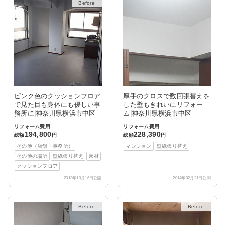
After
ピンク色のクッションフロア
厚手のクロスで数回張替えを
で見た目も身体にも優しい事
した壁もきれいにリフォー
務所に|神奈川県横浜市中区
ム|神奈川県横浜市中区
リフォーム費用
リフォーム費用
194,800
228,390
総額
円
総額
円
その他（店舗・事務所）
マンション
壁紙張り替え
その他の場所
壁紙張り替え
床材
クッションフロア
2013年10月16日公開
2014年02月21日公開
After
After