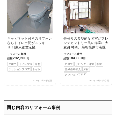
キャビネット付きのリフォレ
畳張りの典型的な和室がフレ
ならトイレ空間がスッキ
ンチカントリー風の洋室に大
リ！|東京都文京区
変身|神奈川県相模原市南区
リフォーム費用
リフォーム費用
292,200
184,600
総額
円
総額
円
戸建て
トイレ空間
床材
戸建て
リビング・洋室
和室
クッションフロア
トイレ
壁紙張り替え
床材
クッションフロア
2016年11月23日公開
2017年05月02日公開
同じ内容のリフォーム事例