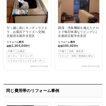
引っ越し前にキッチンラクエ
調湿・消臭機能を備えたクロ
ラ、お風呂アライズへ交換|
スで毎日快適なリビングに|
京都府京都市伏見区
京都府京都市伏見区
リフォーム費用
リフォーム費用
1,304,000
150,000
総額
円
総額
円
戸建て
お風呂
戸建て
洗面・脱衣所
キッチン・ダイニング
リビング・洋室
壁紙張り替え
システムバス
システムキッチン
2016年01月31日公開
2020年02月27日公開
同じ費用帯のリフォーム事例