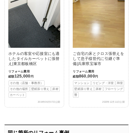
ホテルの客室や応接室にも適
ご自宅の床とクロス張替えを
したタイルカーペットに張替
して息子様世代に引継ぐ準
え|東京都板橋区
備|兵庫県宝塚市
リフォーム費用
リフォーム費用
125,000
860,000
総額
円
総額
円
その他（店舗・事務所）
マンション
リビング・洋室
和室
その他の場所
壁紙張り替え
床材
壁紙張り替え
床材
フローリング
カーペット
畳
2019年06月07日公開
2020年12月11日公開
同じ箇所のリフォーム事例