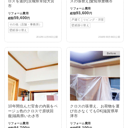
ロスを選択|茨城県常陸大宮
スの張替え|愛知県豊橋市
市
リフォーム費用
93,600
リフォーム費用
総額
円
59,400
総額
円
戸建て
リビング・洋室
その他（店舗・事務所）
壁紙張り替え
壁紙張り替え
2013年11月06日公開
2016年05月06日公開
After
10年間住んだ官舎の内装をベ
クロスの張替え、お荷物を運
ージュ色のクロスで原状回
び出さなくてもOK|滋賀県草
復|福島県いわき市
津市
リフォーム費用
リフォーム費用
84,700
68,100