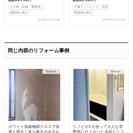
総額
円
総額
円
その他（店舗・事務所）
戸建て
リビング・洋室
壁紙張り替え
壁紙張り替え
2016年11月11日公開
2017年01月27日公開
同じ内容のリフォーム事例
After
After
ホワイト系織物調クロスで張
リノビオVを使って大人な雰
替え明るく落ち着きのあるお
囲気に仕上がった水回りリフ