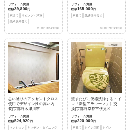
リフォーム費用
リフォーム費用
39,800
165,000
総額
円
総額
円
戸建て
リビング・洋室
戸建て
壁紙張り替え
壁紙張り替え
2013年11月04日公開
2013年12月19日公開
After
思い通りのアクセントクロス
流すたびに便器洗浄するトイ
使用でデザイン性の高い内
レ「新型アラウーノ」に交
装|京都府木津川市
換|京都府京都市伏見区
リフォーム費用
リフォーム費用
524,920
220,000
総額
円
総額
円
マンション
キッチン・ダイニング
戸建て
トイレ空間
トイレ