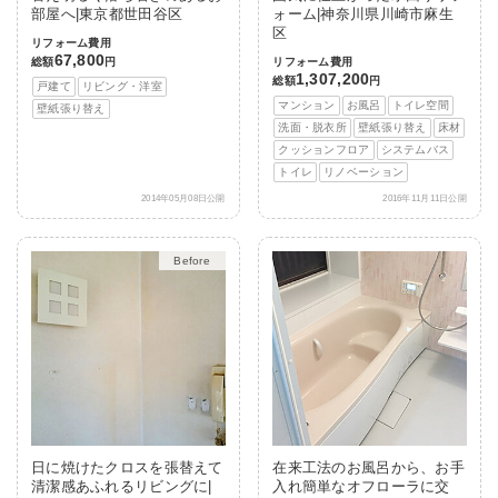
部屋へ|東京都世田谷区
ォーム|神奈川県川崎市麻生
区
リフォーム費用
67,800
総額
円
リフォーム費用
1,307,200
総額
円
戸建て
リビング・洋室
マンション
お風呂
トイレ空間
壁紙張り替え
洗面・脱衣所
壁紙張り替え
床材
クッションフロア
システムバス
トイレ
リノベーション
2014年05月08日公開
2016年11月11日公開
After
日に焼けたクロスを張替えて
在来工法のお風呂から、お手
清潔感あふれるリビングに|
入れ簡単なオフローラに交