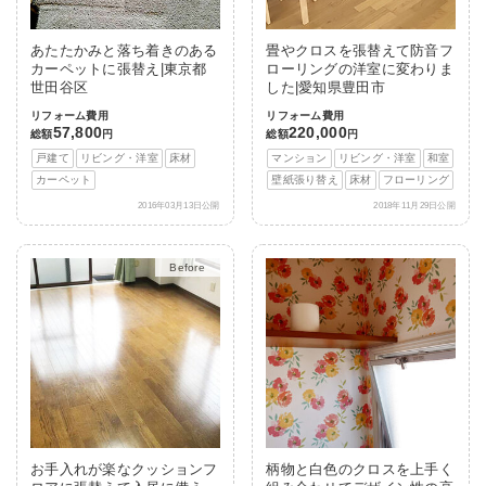
あたたかみと落ち着きのある
畳やクロスを張替えて防音フ
カーペットに張替え|東京都
ローリングの洋室に変わりま
世田谷区
した|愛知県豊田市
リフォーム費用
リフォーム費用
57,800
220,000
総額
円
総額
円
戸建て
リビング・洋室
床材
マンション
リビング・洋室
和室
カーペット
壁紙張り替え
床材
フローリング
2016年03月13日公開
2018年11月29日公開
After
お手入れが楽なクッションフ
柄物と白色のクロスを上手く