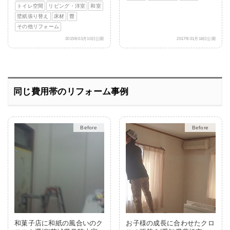
トイレ空間
リビング・洋室
和室
壁紙張り替え
床材
畳
その他リフォーム
2015年03月10日公開
2017年01月18日公開
同じ費用帯のリフォーム事例
After
After
和菓子店に和紙の風合いのク
お子様の成長に合わせたクロ