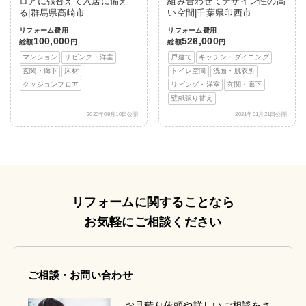
ロアに張替えて入居に備え
組み合わせてデザイン性の高
る|群馬県高崎市
い空間|千葉県印西市
リフォーム費用
リフォーム費用
100,000
526,000
総額
円
総額
円
マンション
リビング・洋室
戸建て
キッチン・ダイニング
玄関・廊下
床材
トイレ空間
洗面・脱衣所
クッションフロア
リビング・洋室
玄関・廊下
壁紙張り替え
2020年09月10日公開
2021年01月21日公開
リフォームに関することなら
お気軽にご相談ください
ご相談・お問い合わせ
お見積り依頼や詳しいご相談をさ