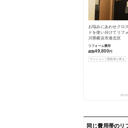
お悩みにあわせクロ
ドを使い分けてリフォ
川県横浜市港北区
リフォーム費用
49,800
総額
円
マンション
壁紙張り替え
201
同じ費用帯のリ