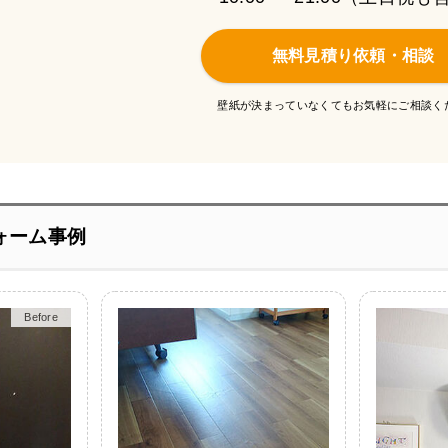
無料見積り依頼・相談
壁紙が決まっていなくてもお気軽にご相談く
ォーム事例
Before
After