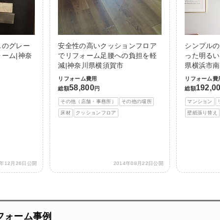
スのグレー
安全性の高いクッションフロア
シンプルの
ーム|神奈
でリフォーム足腰への負担を軽
った明るい
減|神奈川県横須賀市
県横浜市南
リフォーム費用
リフォーム費
58,800
192,0
総額
円
総額
その他（店舗・事務所）
その他の場所
マンション
床材
クッションフロア
壁紙張り替え
3年12月26日公開
2014年08月22日公開
フォーム事例