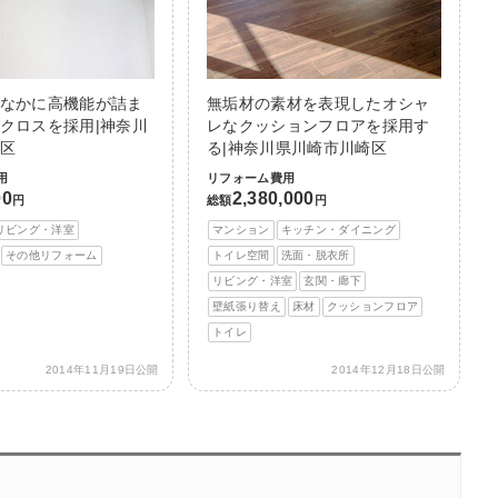
なかに高機能が詰ま
無垢材の素材を表現したオシャ
クロスを採用|神奈川
レなクッションフロアを採用す
区
る|神奈川県川崎市川崎区
用
リフォーム費用
00
2,380,000
円
総額
円
リビング・洋室
マンション
キッチン・ダイニング
その他リフォーム
トイレ空間
洗面・脱衣所
リビング・洋室
玄関・廊下
壁紙張り替え
床材
クッションフロア
トイレ
2014年11月19日公開
2014年12月18日公開