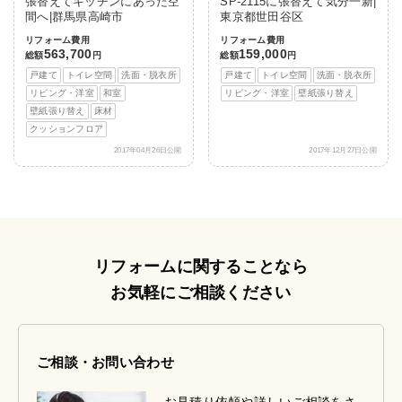
張替えてキッチンにあった空
SP-2115に張替えて気分一新|
間へ|群馬県高崎市
東京都世田谷区
リフォーム費用
リフォーム費用
563,700
159,000
総額
円
総額
円
戸建て
トイレ空間
洗面・脱衣所
戸建て
トイレ空間
洗面・脱衣所
リビング・洋室
和室
リビング・洋室
壁紙張り替え
壁紙張り替え
床材
クッションフロア
2017年04月26日公開
2017年12月27日公開
リフォームに関することなら
お気軽にご相談ください
ご相談・お問い合わせ
お見積り依頼や詳しいご相談をさ