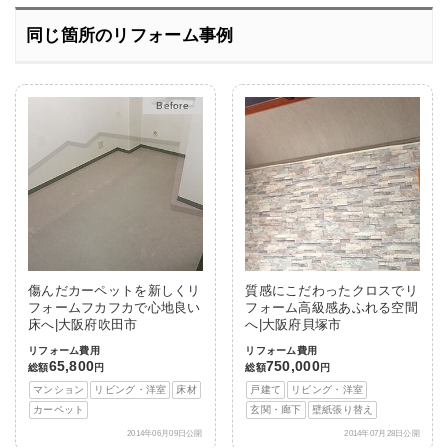
同じ箇所のリフォーム事例
After
傷んだカーペットを新しくリ
質感にこだわったクロスでリ
フォームフカフカで心地良い
フォーム高級感あふれる空間
床へ|大阪府吹田市
へ|大阪府貝塚市
リフォーム費用
リフォーム費用
65,800
750,000
総額
円
総額
円
マンション
リビング・洋室
床材
戸建て
リビング・洋室
カーペット
玄関・廊下
壁紙張り替え
2014年06月09日公開
2014年07月28日公開