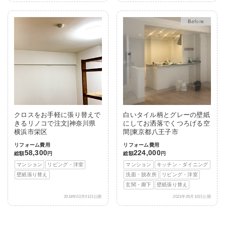
After
クロスをお手軽に張り替えで
白いタイル柄とグレーの壁紙
きるリノコで注文|神奈川県
にしてお洒落でくつろげる空
横浜市栄区
間|東京都八王子市
リフォーム費用
リフォーム費用
58,300
224,000
総額
円
総額
円
マンション
リビング・洋室
マンション
キッチン・ダイニング
壁紙張り替え
洗面・脱衣所
リビング・洋室
玄関・廊下
壁紙張り替え
2018年02月01日公開
2021年05月10日公開