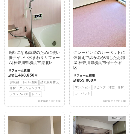
高齢になる両親のために使い
グレーピンクのカーペットに
勝手がいい水まわりリフォー
張替えで温かみが増したお部
ム|神奈川県横浜市港北区
屋|神奈川県横浜市保土ケ谷
区
リフォーム費用
1,468,650
総額
円
リフォーム費用
55,000
総額
円
お風呂
トイレ空間
壁紙張り替え
マンション
リビング・洋室
床材
床材
クッションフロア
カーペット
システムバス
トイレ
2015年06月17日公開
2016年08月29日公開
After