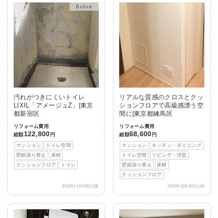
After
汚れがつきにくいトイレ
リアルな質感のクロスとクッ
LIXIL「アメージュZ」|東京
ションフロアで高級感漂う空
都新宿区
間に|東京都練馬区
リフォーム費用
リフォーム費用
122,800
68,600
総額
円
総額
円
マンション
トイレ空間
マンション
キッチン・ダイニング
壁紙張り替え
床材
トイレ空間
リビング・洋室
クッションフロア
トイレ
壁紙張り替え
床材
クッションフロア
2013年11月26日公開
2016年12月02日公開