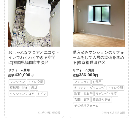
おしゃれなフロアとエコなト
購入済みマンションのリフォ
イレでわくわくできる空間
ームをして入居の準備を進め
に|福岡県福岡市中央区
る|東京都世田谷区
リフォーム費用
リフォーム費用
430,000
386,000
総額
円
総額
円
マンション
トイレ空間
マンション
お風呂
壁紙張り替え
床材
キッチン・ダイニング
トイレ空間
クッションフロア
トイレ
洗面・脱衣所
リビング・洋室
玄関・廊下
壁紙張り替え
その他リフォーム
2018年10月23日公開
2021年10月23日公開