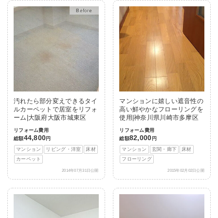
After
汚れたら部分変えできるタイ
マンションに嬉しい遮音性の
ルカーペットで居室をリフォ
高い鮮やかなフローリングを
ーム|大阪府大阪市城東区
使用|神奈川県川崎市多摩区
リフォーム費用
リフォーム費用
44,800
82,000
総額
円
総額
円
マンション
リビング・洋室
床材
マンション
玄関・廊下
床材
カーペット
フローリング
2014年07月31日公開
2015年02月02日公開