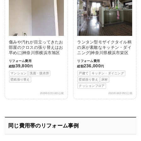
傷みや汚れが目立ってきたお
ランタン型モザイクタイル柄
部屋のクロスの張り替えはお
の床が素敵なキッチン・ダイ
早めに|神奈川県横浜市旭区
ニング|神奈川県横浜市栄区
リフォーム費用
リフォーム費用
39,800
236,000
総額
円
総額
円
マンション
洗面・脱衣所
戸建て
キッチン・ダイニング
壁紙張り替え
壁紙張り替え
床材
クッションフロア
2020年02月18日公開
2021年06月05日公開
同じ費用帯のリフォーム事例