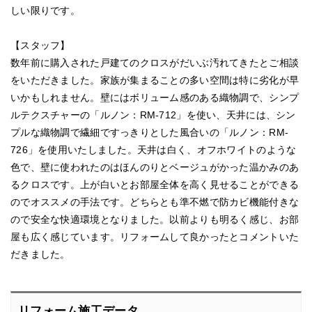
しい限りです。
【スタッフ】
数年前に購入された戸建てのクロスがだいぶ汚れてきたとご相談
をいただきました。家族が集まることの多い空間は特に劣化が早
いかもしれません。壁にはボリューム感のある織物調で、シンプ
ルテクスチャーの「ルノン：RM-712」を使い、天井には、シン
プルな織物調で繊細ですっきりとした風合いの「ルノン：RM-
726」を使用いたしました。天井は白く、オフホワイトのような
色で、壁に使われたのはほんのりとベージュがかった温かみのあ
るクロスです。上が白いとお部屋全体を高く見せることができる
のでオススメの手法です。どちらとも準不燃で防カビ機能付きな
ので安全な快適環境となりました。以前よりも明るく感じ、お部
屋も広く感じています。リフォームして良かったとコメントいた
だきました。
リフォーム施工データ