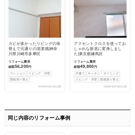
カビが多かったリビングの張
アクセントクロスを使ってお
替えで元通りの清潔感|神奈
しゃれな新居に変身しまし
川県川崎市多摩区
た|東京都練馬区
リフォーム費用
リフォーム費用
56,200
49,800
総額
円
総額
円
マンション
リビング・洋室
戸建て
キッチン・ダイニング
壁紙張り替え
リビング・洋室
壁紙張り替え
2015年05月14日公開
2020年03月05日公開
同じ内容のリフォーム事例