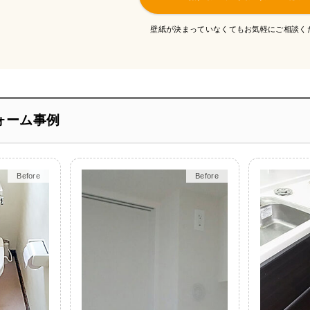
壁紙が決まっていなくてもお気軽にご相談く
ォーム事例
Before
After
Before
After