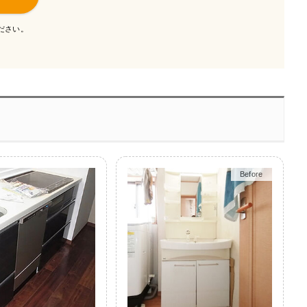
ださい。
Before
After