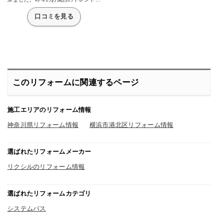
大理石でできたものと聞きましたの
で、流行に乗って大理石でできた浴槽
口コミを見る
にリフォームすることにしました。見
た目意外にも、汚れがつきにくいのが
売りだとか。また、予算に余裕があっ
たので、アライズよりひとつ高級なお
風呂のリノビオVにしました。壁は飽
きの来ない木目調のウォールナットに
しました。高級感のある浴室になり満
足しています。お気に入りの機能は押
すだけで操作ができるプッシュ水栓で
このリフォームに関連するページ
す。ボタンの数が少ないのはわかりや
すくていいですね。
施工エリアのリフォーム情報
神奈川県リフォーム情報
横浜市港北区リフォーム情報
選ばれたリフォームメーカー
リクシルのリフォーム情報
選ばれたリフォームカテゴリ
システムバス