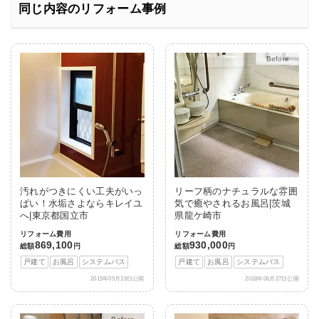
同じ内容のリフォーム事例
After
汚れがつきにくい工夫がいっ
リーフ柄のナチュラルな雰囲
ぱい！水垢さよならキレイユ
気で癒やされるお風呂|茨城
へ|東京都国立市
県龍ケ崎市
リフォーム費用
リフォーム費用
869,100
930,000
総額
円
総額
円
戸建て
お風呂
システムバス
戸建て
お風呂
システムバス
2015年05月19日公開
2018年06月27日公開