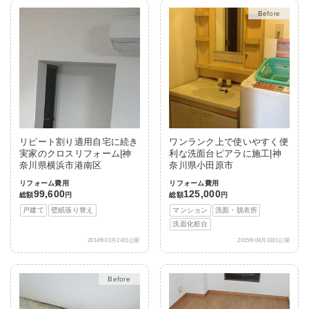
After
リピート割り適用自宅に続き
ワンランク上で使いやすく便
実家のクロスリフォーム|神
利な洗面台ピアラに施工|神
奈川県横浜市港南区
奈川県小田原市
リフォーム費用
リフォーム費用
99,600
125,000
総額
円
総額
円
戸建て
壁紙張り替え
マンション
洗面・脱衣所
洗面化粧台
2014年03月24日公開
2015年04月03日公開
After