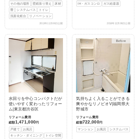
その他の場所
壁紙張り替え
床材
IH・ガスコンロ
ガス給湯器
畳
システムバス
トイレ
洗面化粧台
リノベーション
2013年11月06日公開
2016年12月06日公開
After
水回りを中心コンパクトだが
気持ちよく入ることができる
使いやすく変わったリフォー
爽やかなリノビオV|福岡県大
ム|東京都渋谷区
野城市
リフォーム費用
リフォーム費用
1,471,000
722,000
総額
円
総額
円
戸建て
お風呂
マンション
お風呂
システムバス
キッチン・ダイニング
トイレ空間