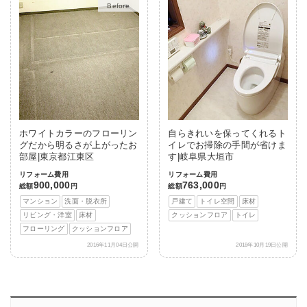
After
ホワイトカラーのフローリン
自らきれいを保ってくれるト
グだから明るさが上がったお
イレでお掃除の手間が省けま
部屋|東京都江東区
す|岐阜県大垣市
リフォーム費用
リフォーム費用
900,000
763,000
総額
円
総額
円
マンション
洗面・脱衣所
戸建て
トイレ空間
床材
リビング・洋室
床材
クッションフロア
トイレ
フローリング
クッションフロア
2016年11月04日公開
2018年10月19日公開