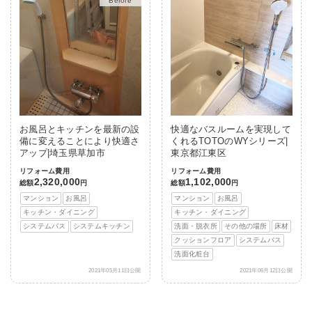
After
お風呂とキッチンを最新の設
快適なバスルームを実現して
備に変えることにより快適さ
くれるTOTOのWYシリーズ|
アップ|埼玉県草加市
東京都江東区
リフォーム費用
リフォーム費用
2,320,000
1,102,000
総額
円
総額
円
マンション
お風呂
マンション
お風呂
キッチン・ダイニング
キッチン・ダイニング
システムバス
システムキッチン
洗面・脱衣所
その他の場所
床材
クッションフロア
システムバス
洗面化粧台
2021年05月11日公開
2021年06月12日公開