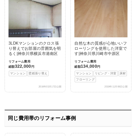
3LDKマンションのクロス張
自然な木の質感が心地いいフ
り替えでお部屋の雰囲気を明
ローリングを使用した洋室で
るく|神奈川県横浜市港南区
す|神奈川県川崎市中原区
リフォーム費用
リフォーム費用
322,000
134,000
総額
円
総額
円
マンション
壁紙張り替え
マンション
リビング・洋室
床材
フローリング
2016年03月17日公開
2019年11月06日公開
同じ費用帯のリフォーム事例