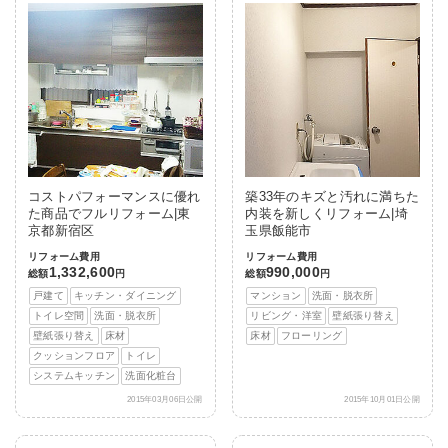
コストパフォーマンスに優れ
築33年のキズと汚れに満ちた
た商品でフルリフォーム|東
内装を新しくリフォーム|埼
京都新宿区
玉県飯能市
リフォーム費用
リフォーム費用
1,332,600
990,000
総額
円
総額
円
戸建て
キッチン・ダイニング
マンション
洗面・脱衣所
トイレ空間
洗面・脱衣所
リビング・洋室
壁紙張り替え
壁紙張り替え
床材
床材
フローリング
クッションフロア
トイレ
システムキッチン
洗面化粧台
2015年03月06日公開
2015年10月01日公開