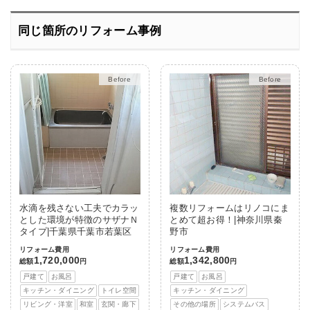
同じ箇所のリフォーム事例
After
After
水滴を残さない工夫でカラッ
複数リフォームはリノコにま
とした環境が特徴のサザナＮ
とめて超お得！|神奈川県秦
タイプ|千葉県千葉市若葉区
野市
リフォーム費用
リフォーム費用
1,720,000
1,342,800
総額
円
総額
円
戸建て
お風呂
戸建て
お風呂
キッチン・ダイニング
トイレ空間
キッチン・ダイニング
リビング・洋室
和室
玄関・廊下
その他の場所
システムバス