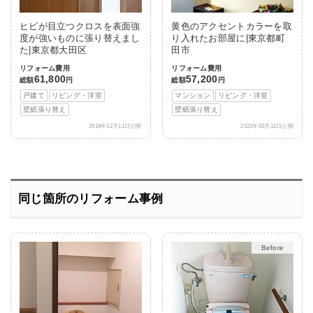
ヒビが目立つクロスを表面強
黄色のアクセントカラーを取
度が強いものに張り替えまし
り入れたお部屋に|東京都町
た|東京都大田区
田市
リフォーム費用
リフォーム費用
61,800
57,200
総額
円
総額
円
戸建て
リビング・洋室
マンション
リビング・洋室
壁紙張り替え
壁紙張り替え
2018年12月11日公開
2021年02月11日公開
同じ箇所のリフォーム事例
After