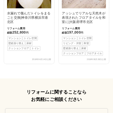
水漏れで傷んだトイレをまる
アッシュでリアルな天然木が
ごと交換|神奈川県横浜市港
表現されたフロアタイルを和
北区
室に|大阪府堺市北区
リフォーム費用
リフォーム費用
252,800
197,000
総額
円
総額
円
マンション
トイレ空間
マンション
トイレ空間
壁紙張り替え
床材
リビング・洋室
和室
クッションフロア
トイレ
壁紙張り替え
床材
クッションフロア
フロアタイル
2016年04月14日公開
2018年08月28日公開
リフォームに関することなら
お気軽にご相談ください