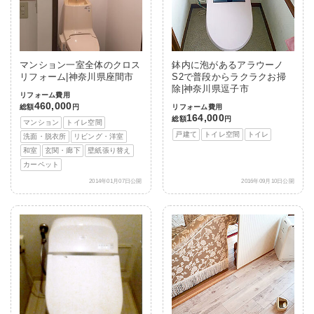
マンション一室全体のクロス
鉢内に泡があるアラウーノ
リフォーム|神奈川県座間市
S2で普段からラクラクお掃
除|神奈川県逗子市
リフォーム費用
460,000
総額
円
リフォーム費用
164,000
総額
円
マンション
トイレ空間
戸建て
トイレ空間
トイレ
洗面・脱衣所
リビング・洋室
和室
玄関・廊下
壁紙張り替え
カーペット
2014年01月07日公開
2016年09月10日公開