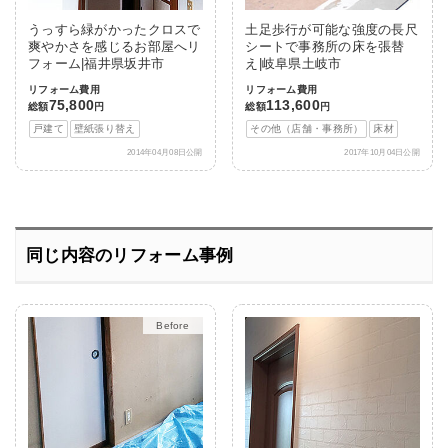
うっすら緑がかったクロスで
土足歩行が可能な強度の長尺
爽やかさを感じるお部屋へリ
シートで事務所の床を張替
フォーム|福井県坂井市
え|岐阜県土岐市
リフォーム費用
リフォーム費用
75,800
113,600
総額
円
総額
円
戸建て
壁紙張り替え
その他（店舗・事務所）
床材
2014年04月08日公開
2017年10月04日公開
同じ内容のリフォーム事例
After