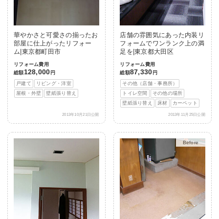
華やかさと可愛さの揃ったお
店舗の雰囲気にあった内装リ
部屋に仕上がったリフォー
フォームでワンランク上の満
ム|東京都町田市
足を|東京都大田区
リフォーム費用
リフォーム費用
128,000
87,330
総額
円
総額
円
戸建て
リビング・洋室
その他（店舗・事務所）
屋根・外壁
壁紙張り替え
トイレ空間
その他の場所
壁紙張り替え
床材
カーペット
2013年10月21日公開
2013年11月25日公開
After