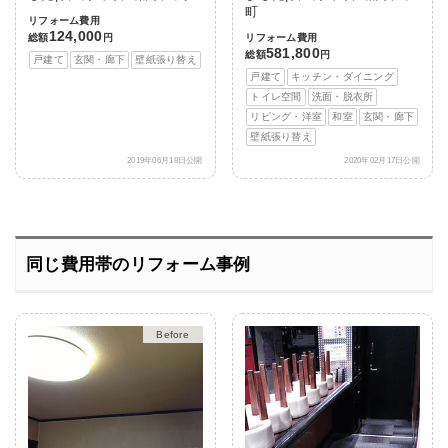
町
リフォーム費用
124,000
総額
円
リフォーム費用
581,800
総額
円
戸建て
玄関・廊下
壁紙張り替え
戸建て
キッチン・ダイニング
トイレ空間
洗面・脱衣所
リビング・洋室
和室
玄関・廊下
壁紙張り替え
2019年06月18日公開
2020年02月17日公開
同じ費用帯のリフォーム事例
After