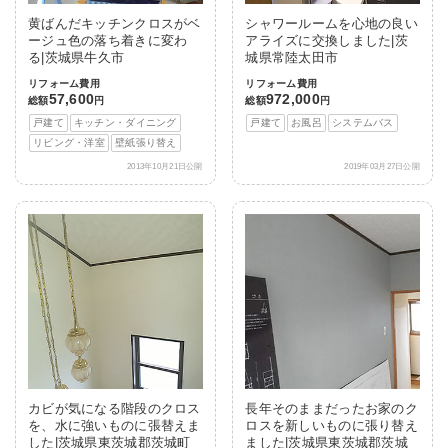
黄ばんだキッチンクロスがベ
シャワールームを心地の良い
ージュ色の落ち着きに変わ
アライズに交換しました|茨
る|茨城県牛久市
城県常陸太田市
リフォーム費用
リフォーム費用
57,600
972,000
総額
円
総額
円
戸建て
キッチン・ダイニング
戸建て
お風呂
システムバス
リビング・洋室
壁紙張り替え
2013年10月21日公開
2019年03月27日公開
カビが気になる階段のクロス
長年そのままだったお家のク
を、水に強いものに張替えま
ロスを新しいものに張り替え
した|茨城県東茨城郡茨城町
ました|茨城県東茨城郡茨城