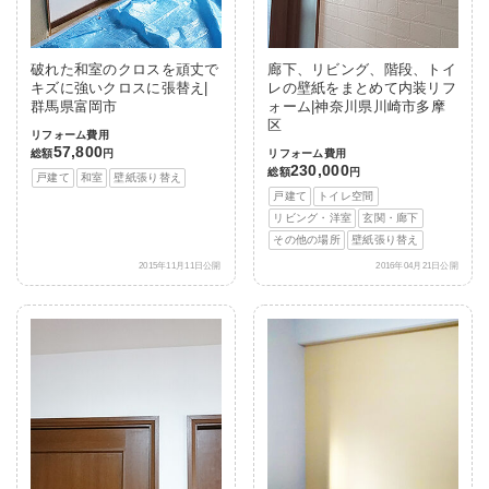
破れた和室のクロスを頑丈で
廊下、リビング、階段、トイ
キズに強いクロスに張替え|
レの壁紙をまとめて内装リフ
群馬県富岡市
ォーム|神奈川県川崎市多摩
区
リフォーム費用
57,800
総額
円
リフォーム費用
230,000
総額
円
戸建て
和室
壁紙張り替え
戸建て
トイレ空間
リビング・洋室
玄関・廊下
その他の場所
壁紙張り替え
2015年11月11日公開
2016年04月21日公開