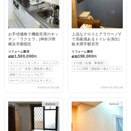
お手頃価格で機能充実のキッ
上品なクロスとアラウーノV
チン「ラクエラ」|神奈川県
で高級感あるトイレを演出|
横浜市都筑区
栃木県宇都宮市
リフォーム費用
リフォーム費用
1,500,000
198,000
総額
円
総額
円
マンション
キッチン・ダイニング
その他（店舗・事務所）
リビング・洋室
壁紙張り替え
トイレ空間
壁紙張り替え
トイレ
床材
クッションフロア
カーペット
システムキッチン
2015年01月23日公開
2015年01月29日公開
After
After