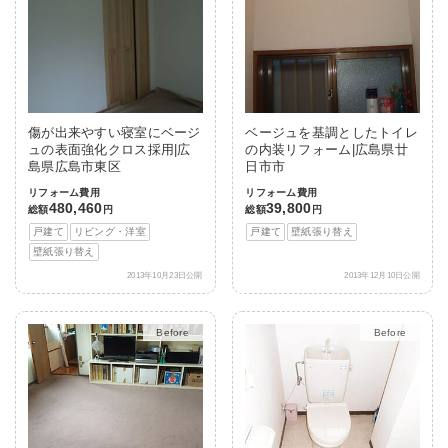
傷が出来やすい寝室にベージ
ベージュを基調としたトイレ
ュの表面強化クロス採用|広
の内装リフォーム|広島県廿
島県広島市東区
日市市
リフォーム費用
リフォーム費用
480,460
39,800
総額
円
総額
円
戸建て
リビング・洋室
戸建て
壁紙張り替え
壁紙張り替え
2013年10月23日公開
2013年12月10日公開
After
After