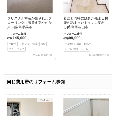
クリスタル塗装が施されたフ
着座と同時に脱臭が始まる機
ローリングに張替え艶やかな
能が詰まったトイレに変わ
床へ|広島県呉市
る|広島県福山市
リフォーム費用
リフォーム費用
145,000
98,000
総額
円
総額
円
戸建て
リビング・洋室
床材
その他（店舗・事務所）
フローリング
トイレ空間
トイレ
2014年08月14日公開
2015年01月23日公開
同じ費用帯のリフォーム事例
After