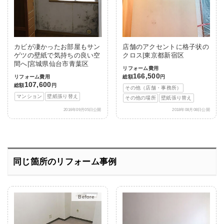
カビが凄かったお部屋もサン
店舗のアクセントに格子状の
ゲツの壁紙で気持ちの良い空
クロス|東京都新宿区
間へ|宮城県仙台市青葉区
リフォーム費用
166,500
リフォーム費用
総額
円
107,600
総額
円
その他（店舗・事務所）
マンション
壁紙張り替え
その他の場所
壁紙張り替え
2016年09月05日公開
2018年08月08日公開
同じ箇所のリフォーム事例
After