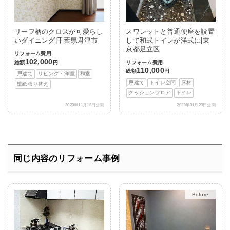
リーフ柄のクロスが可愛らし
スワレットと普通便座を設置
いダイニング|千葉県君津市
して和式トイレが洋式に|東
京都足立区
リフォーム費用
102,000
総額
円
リフォーム費用
110,000
総額
円
戸建て
リビング・洋室
和室
戸建て
トイレ空間
床材
壁紙張り替え
クッションフロア
トイレ
2020年11月18日公開
2022年01月20日公開
同じ内容のリフォーム事例
After