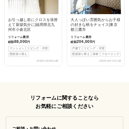
お引っ越し前にクロスを張替
大人っぽい雰囲気からお子様
えて新築気分に|福岡県北九
の好きな柄をチョイス|東京
州市小倉北区
都三鷹市
リフォーム費用
リフォーム費用
88,000
204,000
総額
円
総額
円
マンション
リビング・洋室
戸建て
リビング・洋室
壁紙張り替え
壁紙張り替え
床材
フローリング
2016年12月08日公開
2022年10月17日公開
リフォームに関することなら
お気軽にご相談ください
ご相談・お問い合わせ