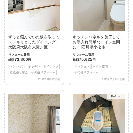
ずっと悩んでいた板を取って
キッチンパネルを施工して、
スッキリとしたダイニング|
お手入れ簡単なトイレ空間
大阪府大阪市東淀川区
に！|石川県小松市
リフォーム費用
リフォーム費用
73,800
75,625
総額
円
総額
円
マンション
キッチン・ダイニング
マンション
トイレ空間
壁紙張り替え
その他リフォーム
その他リフォーム
2018年08月07日公開
2020年03月24日公開
After