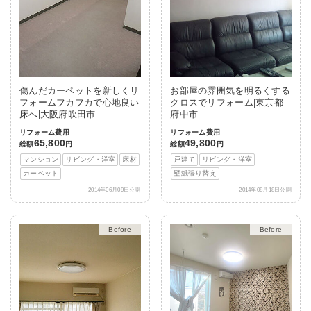
傷んだカーペットを新しくリ
お部屋の雰囲気を明るくする
フォームフカフカで心地良い
クロスでリフォーム|東京都
床へ|大阪府吹田市
府中市
リフォーム費用
リフォーム費用
65,800
49,800
総額
円
総額
円
マンション
リビング・洋室
床材
戸建て
リビング・洋室
カーペット
壁紙張り替え
2014年06月09日公開
2014年08月18日公開
After
After