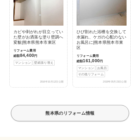
カビや剥がれが目立ってい
ひび割れた浴槽を交換して
た壁がお洒落な塗り壁調へ
水漏れ、ケガの心配のない
変貌|熊本県熊本市東区
お風呂に|熊本県熊本市東
区
リフォーム費用
84,400
総額
円
リフォーム費用
161,000
総額
円
マンション
壁紙張り替え
マンション
お風呂
その他リフォーム
2016年10月12日公開
2019年05月23日公開
熊本県のリフォーム情報