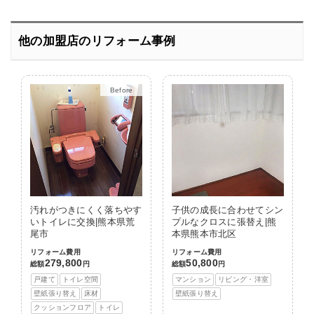
他の加盟店のリフォーム事例
Before
After
汚れがつきにくく落ちやす
子供の成長に合わせてシン
いトイレに交換|熊本県荒
プルなクロスに張替え|熊
尾市
本県熊本市北区
リフォーム費用
リフォーム費用
279,800
50,800
総額
円
総額
円
戸建て
トイレ空間
マンション
リビング・洋室
壁紙張り替え
床材
壁紙張り替え
クッションフロア
トイレ