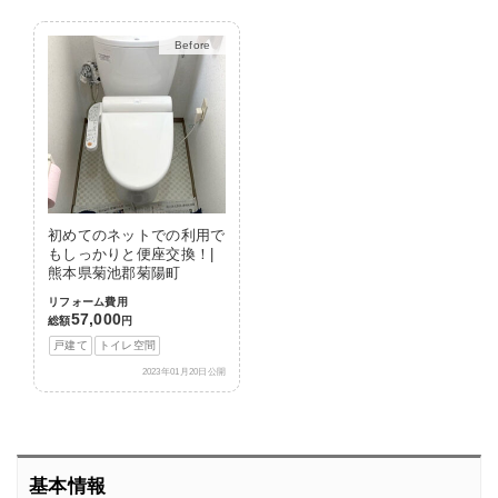
Before
After
初めてのネットでの利用で
もしっかりと便座交換！|
熊本県菊池郡菊陽町
リフォーム費用
57,000
総額
円
戸建て
トイレ空間
2023年01月20日公開
基本情報