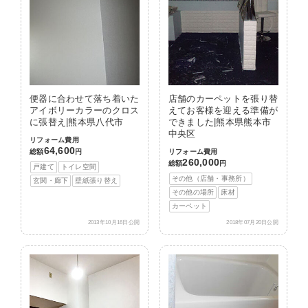
便器に合わせて落ち着いた
店舗のカーペットを張り替
アイボリーカラーのクロス
えてお客様を迎える準備が
に張替え|熊本県八代市
できました|熊本県熊本市
中央区
リフォーム費用
64,600
総額
円
リフォーム費用
260,000
総額
円
戸建て
トイレ空間
その他（店舗・事務所）
玄関・廊下
壁紙張り替え
その他の場所
床材
カーペット
2013年10月16日公開
2018年07月20日公開