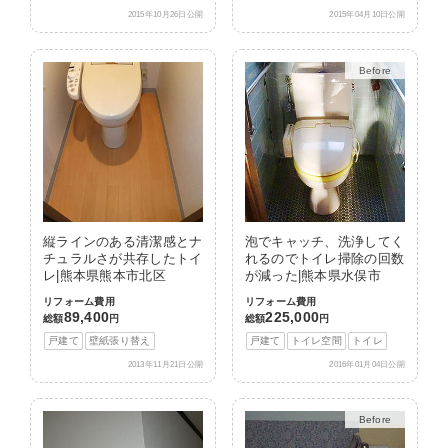
2015年10月26日公開
2015年04月10日公開
Before
After
縦ラインのある清潔感とナ
泡でキャッチ、洗浄してく
チュラルさが共存したトイ
れるのでトイレ掃除の回数
レ|熊本県熊本市北区
が減った|熊本県水俣市
リフォーム費用
リフォーム費用
89,400
225,000
総額
円
総額
円
戸建て
壁紙張り替え
戸建て
トイレ空間
トイレ
2013年11月21日公開
2016年01月04日公開
Before
After