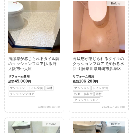
Before
After
清潔感が感じられるタイル調
高級感が感じられるタイルの
のクッションフロア|大阪府
クッションフロアで変わる水
大阪市中央区
回り|神奈川県川崎市多摩区
リフォーム費用
リフォーム費用
45,000
106,200
総額
円
総額
円
マンション
トイレ空間
床材
マンション
トイレ空間
クッションフロア
洗面・脱衣所
床材
クッションフロア
2023年10月18日公開
2023年07月26日公開
Before
After
Before
After