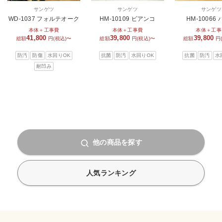
サンゲツ
サンゲツ
サンゲツ
WD-1037 フォルテオーク
HM-10109 ビアンコ
HM-10066
本体＋工事費
本体＋工事費
本体＋工事
41,800
39,800
39,800
総額
円(税込)〜
総額
円(税込)〜
総額
円
防汚
防傷
水回りOK
抗菌
防汚
水回りOK
抗菌
防汚
水
耐凹み
他の商品を探す
人気ランキング