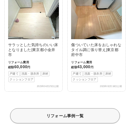
サラッとした気持ちのいい床
傷ついていた床をおしゃれな
となりました|東京都小金井
タイル調に張り替え|東京都
市
府中市
リフォーム費用
リフォーム費用
60,000
43,000
総額
円
総額
円
戸建て
洗面・脱衣所
床材
戸建て
洗面・脱衣所
床材
クッションフロア
クッションフロア
2023年04月25日公開
2023年02月18日公開
リフォーム事例一覧