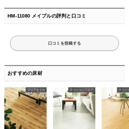
HM-11080 メイプルの評判と口コミ
口コミを投稿する
おすすめの床材
スタンダード
フロアタイル
クッションフロア
スタンダード
クッシ
ス