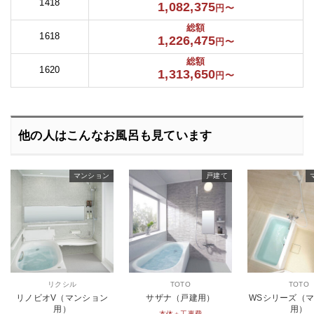
1418
1,082,375
円〜
総額
1618
1,226,475
円〜
総額
1620
1,313,650
円〜
他の人はこんなお風呂も見ています
マンション
戸建て
リクシル
TOTO
TOTO
リノビオV（マンション
サザナ（戸建用）
WSシリーズ（
用）
用）
本体＋工事費