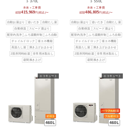
ト 370L
ト 550L
本体＋工事費
本体＋工事費
415,969
486,805
総額
円(税込)〜
総額
円(税込)〜
自動お湯はり
追いだき
自動たし湯
自動お湯はり
追いだき
自動たし湯
自動保温
スピード湯はり
自動保温
スピード湯はり
配管内洗浄
ふろ湯菌抑制
ふろ自動
配管内洗浄
ふろ湯菌抑制
ふろ自動
チャイルドロック
省エネ機能
チャイルドロック
省エネ機能
高温たし湯
沸き上げおまかせ
高温たし湯
沸き上げおまかせ
2箇所同時給湯
非常用水取出し
2箇所同時給湯
非常用水取出し
昼間沸き上げ
昼間沸き上げ
エコキュート
エコキュート
パワフル給湯
オート
フルオート
460L
460L