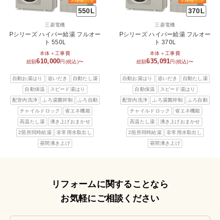
550L
370L
三菱電機
三菱電機
Pシリーズ ハイパー給湯 フルオー
Pシリーズ ハイパー給湯 フルオー
ト 550L
ト 370L
本体＋工事費
本体＋工事費
610,000
635,091
総額
円(税込)〜
総額
円(税込)〜
自動お湯はり
追いだき
自動たし湯
自動お湯はり
追いだき
自動たし湯
自動保温
スピード湯はり
自動保温
スピード湯はり
配管内洗浄
ふろ湯菌抑制
ふろ自動
配管内洗浄
ふろ湯菌抑制
ふろ自動
チャイルドロック
省エネ機能
チャイルドロック
省エネ機能
高温たし湯
沸き上げおまかせ
高温たし湯
沸き上げおまかせ
2箇所同時給湯
非常用水取出し
2箇所同時給湯
非常用水取出し
昼間沸き上げ
昼間沸き上げ
リフォームに関することなら
お気軽にご相談ください