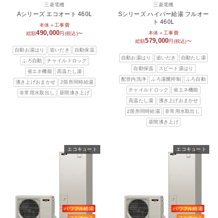
三菱電機
三菱電機
Aシリーズ エコオート 460L
Sシリーズ ハイパー給湯 フルオー
ト 460L
本体＋工事費
490,000
本体＋工事費
総額
円(税込)〜
579,000
総額
円(税込)〜
自動お湯はり
追いだき
自動保温
自動お湯はり
追いだき
自動たし湯
ふろ自動
チャイルドロック
自動保温
スピード湯はり
省エネ機能
高温たし湯
配管内洗浄
ふろ湯菌抑制
ふろ自動
沸き上げおまかせ
2箇所同時給湯
チャイルドロック
省エネ機能
非常用水取出し
昼間沸き上げ
高温たし湯
沸き上げおまかせ
2箇所同時給湯
非常用水取出し
昼間沸き上げ
エコキュート
エコキュート
パワフル給湯
パワフル給湯
フルオート
フルオート