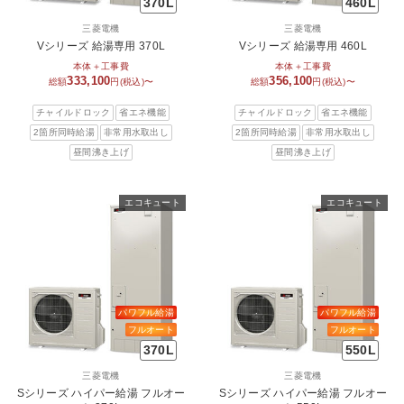
370L
460L
三菱電機
三菱電機
Vシリーズ 給湯専用 370L
Vシリーズ 給湯専用 460L
本体＋工事費
本体＋工事費
333,100
356,100
総額
円(税込)〜
総額
円(税込)〜
チャイルドロック
省エネ機能
チャイルドロック
省エネ機能
2箇所同時給湯
非常用水取出し
2箇所同時給湯
非常用水取出し
昼間沸き上げ
昼間沸き上げ
エコキュート
エコキュート
パワフル給湯
パワフル給湯
フルオート
フルオート
370L
550L
三菱電機
三菱電機
Sシリーズ ハイパー給湯 フルオー
Sシリーズ ハイパー給湯 フルオー