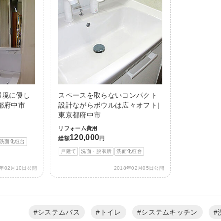
環境に優し
スペースを取らないコンパクト
都府中市
設計ながらボウルは広々オフト|
東京都府中市
リフォーム費用
120,000
総額
円
洗面化粧台
戸建て
洗面・脱衣所
洗面化粧台
1年02月10日公開
2018年02月05日公開
システムバス
トイレ
システムキッチン