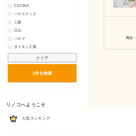
CUCINA
ハウステック
三菱
日立
商品
パロマ
ダイキン工業
クリア
2件を
検索
リノコへようこそ
人気ランキング