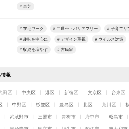
東芝
在宅ワーク
二世帯・バリアフリー
子育てリ
趣味を中心に
デザイン重視
ウイルス対策
収納を増やす
古民家
ム情報
代田区
中央区
港区
新宿区
文京区
台東区
区
中野区
杉並区
豊島区
北区
荒川区
市
武蔵野市
三鷹市
青梅市
府中市
昭島市
市
国分寺市
国立市
福生市
狛江市
東大和市