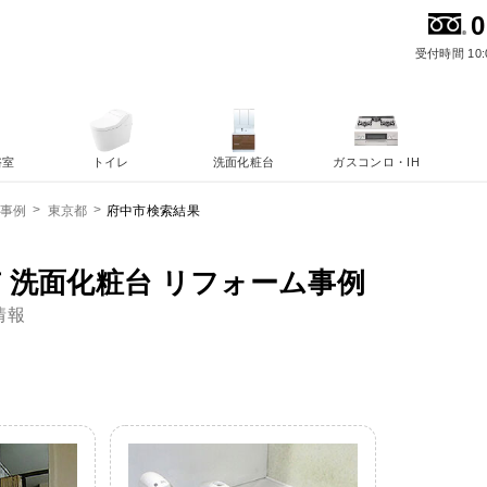
0
受付時間 10:
浴室
トイレ
洗面化粧台
ガスコンロ・IH
府中市検索結果
ム事例
東京都
 洗面化粧台 リフォーム事例
情報