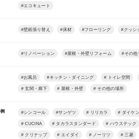
エコキュート
壁紙張り替え
床材
フローリング
クッシ
リノベーション
屋根・外壁リフォーム
その他
お風呂
キッチン・ダイニング
トイレ空間
玄関・廊下
屋根・外壁
その他の場所
事例
シンコール
サンゲツ
リリカラ
ダイケ
CUCINA
タカラスタンダード
ハウステック
クリナップ
エイダイ
ノーリツ
三菱