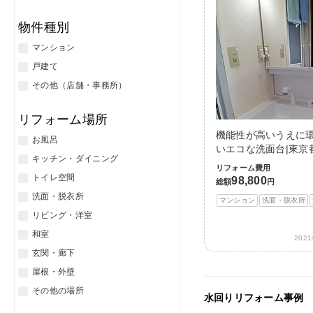
物件種別
マンション
戸建て
その他（店舗・事務所）
リフォーム場所
機能性が高いうえに
お風呂
いエコな洗面台|東京
キッチン・ダイニング
リフォーム費用
トイレ空間
98,800
総額
円
洗面・脱衣所
マンション
洗面・脱衣所
リビング・洋室
和室
202
玄関・廊下
屋根・外壁
その他の場所
水回りリフォーム事例