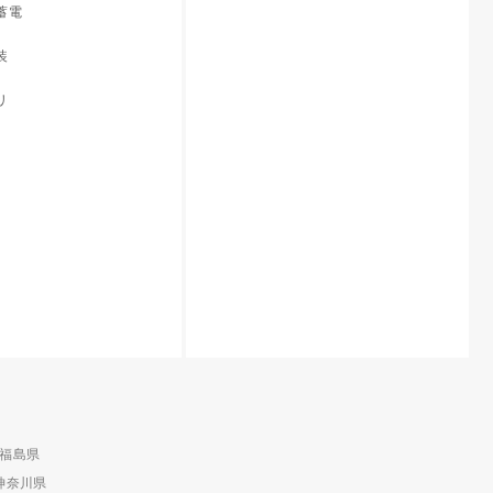
蓄電
装
リ
福島県
神奈川県