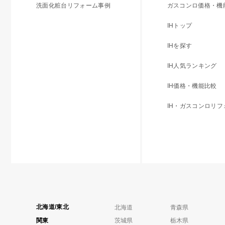
洗面化粧台リフォーム事例
ガスコンロ価格・機
IHトップ
IHを探す
IH人気ランキング
IH価格・機能比較
IH・ガスコンロリ
北海道/東北
北海道
青森県
関東
茨城県
栃木県