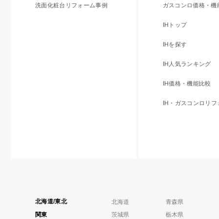
洗面化粧台リフォーム事例
ガスコンロ価格・機
IHトップ
IHを探す
IH人気ランキング
IH価格・機能比較
IH・ガスコンロリ
北海道/東北
北海道
青森県
関東
茨城県
栃木県