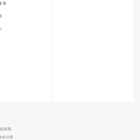
蓄電
装
リ
福島県
神奈川県